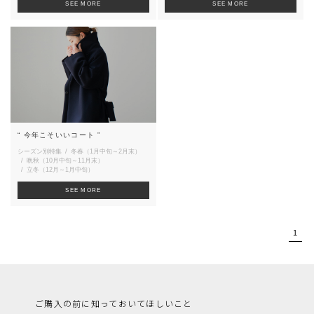
SEE MORE
SEE MORE
“ 今年こそいいコート ”
シーズン別特集
冬春（1月中旬～2月末）
晩秋（10月中旬～11月末）
立冬（12月～1月中旬）
SEE MORE
1
ご購入の前に知っておいてほしいこと