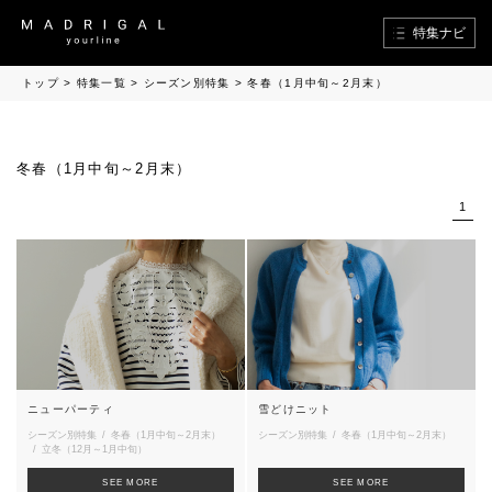
特集ナビ
トップ
>
特集一覧
>
シーズン別特集
>
冬春（1月中旬～2月末）
冬春（1月中旬～2月末）
1
ニューパーティ
雪どけニット
シーズン別特集
冬春（1月中旬～2月末）
シーズン別特集
冬春（1月中旬～2月末）
立冬（12月～1月中旬）
SEE MORE
SEE MORE