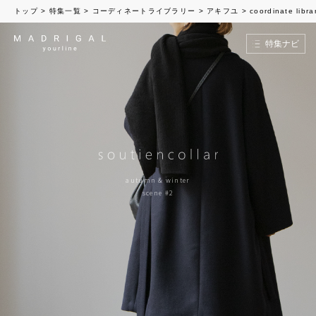
トップ
>
特集一覧
>
コーディネートライブラリー
>
アキフユ
>
coordinate libr
特集ナビ
autumn & winter
scene #2