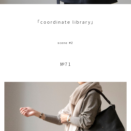
「coordinate library」
scene #2
№71