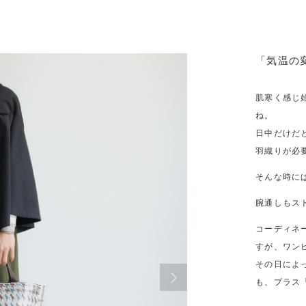
「気温の
肌寒く感じ
ね。
日中だけだ
羽織りが必
そんな時に
腕通しもス
コーディネ
すが、ワン
その日によ
も、プラス