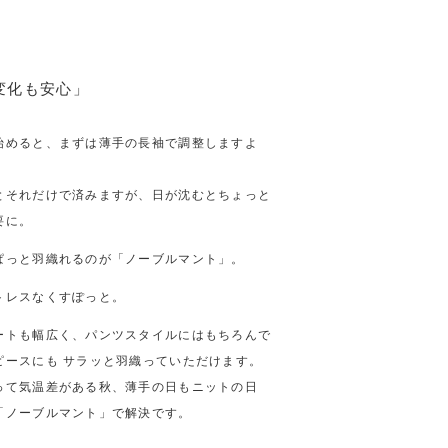
変化も安心」
始めると、まずは薄手の長袖で調整しますよ
とそれだけで済みますが、日が沈むとちょっと
要に。
ぱっと羽織れるのが「ノーブルマント」。
トレスなくすぽっと。
ートも幅広く、パンツスタイルにはもちろんで
ピースにも サラッと羽織っていただけます。
って気温差がある秋、薄手の日もニットの日
「ノーブルマント」で解決です。