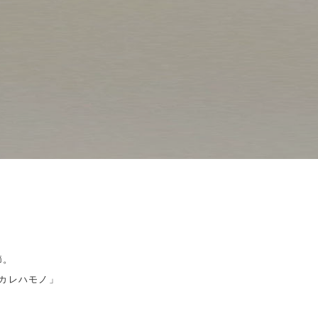
節。
カレハモノ」