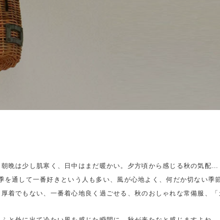
朝晩は少し肌寒く、日中はまだ暖かい。夕方頃から感じる秋の気配…
季を通して一番好きという人も多い、風が心地よく、何だか切ない季
く厚着でもない、一番着心地良く過ごせる、秋のおしゃれな常備服、「
ふと外に出て冷たい風を感じた瞬間に、秋が来たなと感じますよね。