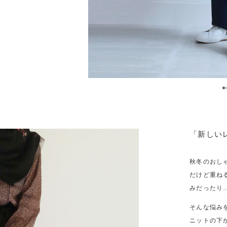
「新しい
秋冬のおし
だけど重ね
みだったり
そんな悩み
ニットの下