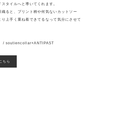
ドスタイルへと導いてくれます。
羽織ると、プリント柄や何気ないカットソー
より上手く重ね着できてるなって気分にさせて
」
/
soutiencollar×ANTIPAST
こちら