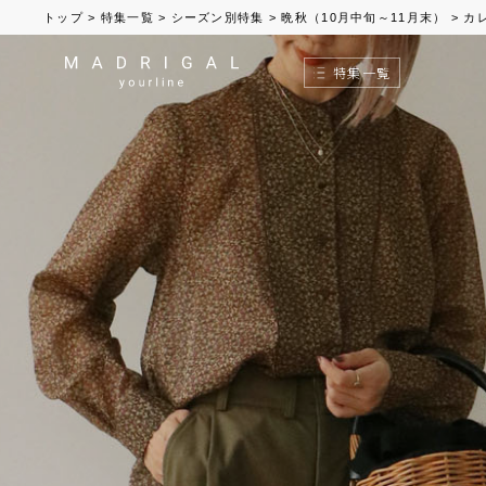
トップ
>
特集一覧
>
シーズン別特集
>
晩秋（10月中旬～11月末）
>
カ
特集一覧