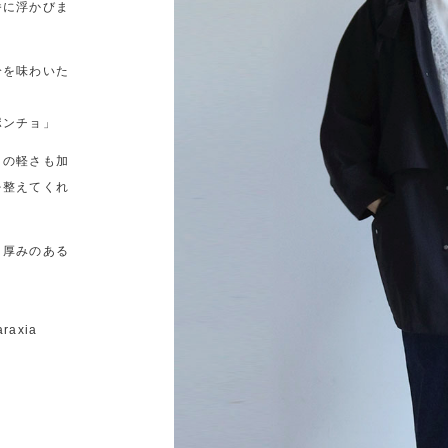
番に浮かびま
分を味わいた
ポンチョ」
目の軽さも加
を整えてくれ
、厚みのある
araxia