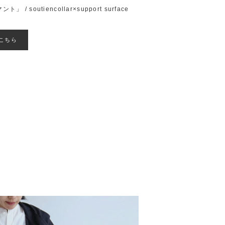
マント」
/
soutiencollar×support surface
こちら