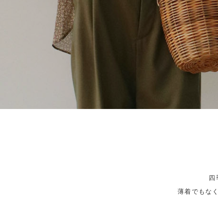
四
薄着でもな