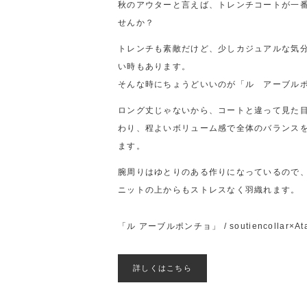
秋のアウターと言えば、トレンチコートが一
せんか？
トレンチも素敵だけど、少しカジュアルな気
い時もあります。
そんな時にちょうどいいのが「ル アーブル
ロング丈じゃないから、コートと違って見た
わり、程よいボリューム感で全体のバランス
ます。
腕周りはゆとりのある作りになっているので
ニットの上からもストレスなく羽織れます。
「ル アーブルポンチョ」
/
soutiencollar×At
詳しくはこちら