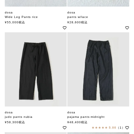
dosa
dosa
Wide Leg Pants rice
pants w/lace
ドーサ
ドーサ
¥
55,000
税込
¥
28,600
税込
dosa
dosa
judo pants nubia
pajama pants midnight
ドーサ
ドーサ
¥
58,300
税込
¥
48,400
税込
5.00
（1）