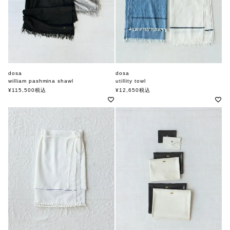
dosa
dosa
william pashmina shawl
utillity towl
ドーサ
ドーサ
¥
115,500
税込
¥
12,650
税込