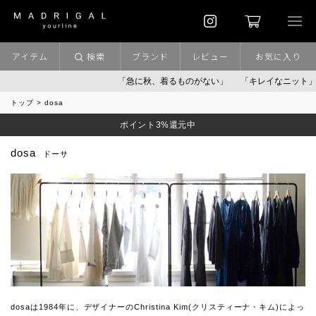
アイテム
検索
ブランド
レビュー
お気に入り
「急に秋、着るものがない」
「キレイなニット」
お盆期間
トップ
dosa
ポイント3%還元中
dosa
ドーサ
dosaは1984年に、デザイナーのChristina Kim(クリスティーナ・キム)によっ