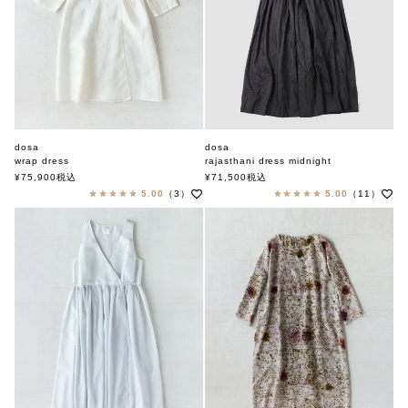
dosa
dosa
wrap dress
rajasthani dress midnight
ドーサ
ドーサ
¥
75,900
税込
¥
71,500
税込
5.00
（3）
5.00
（11）