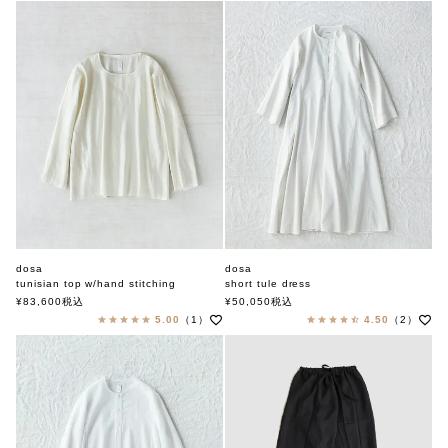
dosa
dosa
tunisian top w/hand stitching
short tule dress
ドーサ
ドーサ
¥
83,600
税込
¥
50,050
税込
5.00
（1）
4.50
（2）