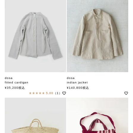
dosa
dosa
fitted cardigan
indian jacket
ドーサ
ドーサ
¥
35,200
税込
¥
140,800
税込
5.00
（1）