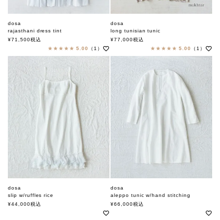
dosa
dosa
rajasthani dress tint
long tunisian tunic
ドーサ
ドーサ
¥
71,500
税込
¥
77,000
税込
5.00
（1）
5.00
（1）
dosa
dosa
slip w/ruffles rice
aleppo tunic w/hand stitching
ドーサ
ドーサ
¥
44,000
税込
¥
66,000
税込