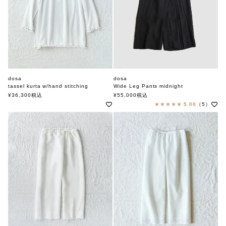
dosa
dosa
tassel kurta w/hand stitching
Wide Leg Pants midnight
ドーサ
ドーサ
¥
36,300
税込
¥
55,000
税込
5.00
（5）