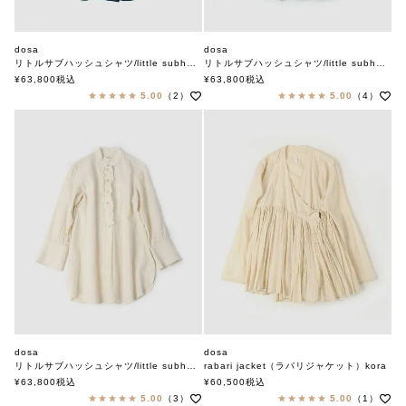
dosa
dosa
リトルサブハッシュシャツ/little subhash shirt
リトルサブハッシュシャツ/little subhash shirt
ドーサ
ドーサ
¥
63,800
税込
¥
63,800
税込
5.00
（2）
5.00
（4）
dosa
dosa
リトルサブハッシュシャツ/little subhash shirt
rabari jacket（ラバリジャケット）kora
ドーサ
ドーサ
¥
63,800
税込
¥
60,500
税込
5.00
（3）
5.00
（1）