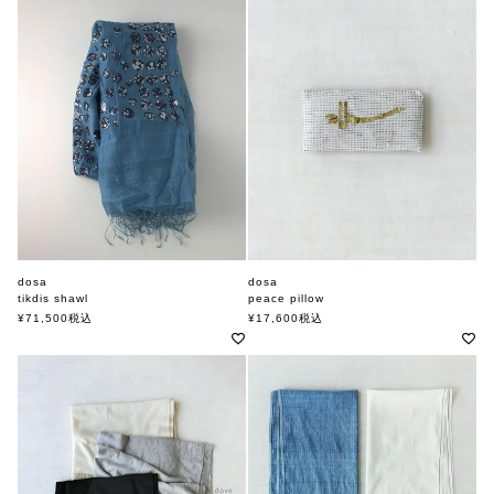
dosa
dosa
tikdis shawl
peace pillow
ドーサ
ドーサ
¥
71,500
税込
¥
17,600
税込