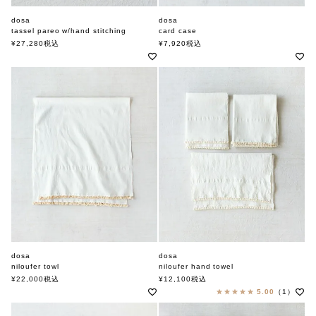
dosa
dosa
tassel pareo w/hand stitching
card case
ドーサ
ドーサ
¥
27,280
税込
¥
7,920
税込
dosa
dosa
niloufer towl
niloufer hand towel
ドーサ
ドーサ
¥
22,000
税込
¥
12,100
税込
5.00
（1）