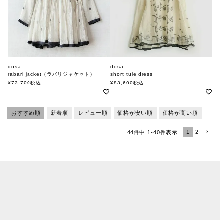
dosa
dosa
rabari jacket（ラバリジャケット）
short tule dress
ドーサ
ドーサ
¥
73,700
税込
¥
83,600
税込
おすすめ順
新着順
レビュー順
価格が安い順
価格が高い順
1
2
44
件中
1
-
40
件表示