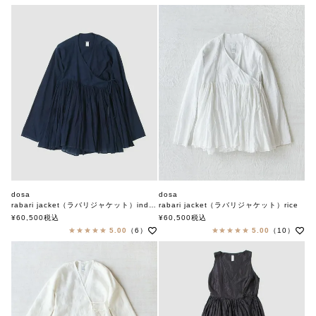
dosa
dosa
rabari jacket（ラバリジャケット）indigo
rabari jacket（ラバリジャケット）rice
ドーサ
ドーサ
¥
60,500
税込
¥
60,500
税込
5.00
（6）
5.00
（10）