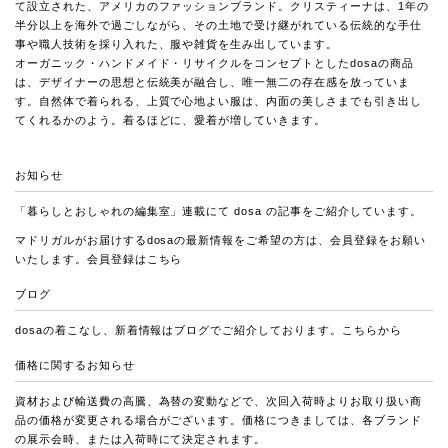
て設立された、アメリカのファッションブランド。クリスティーナは、1年の
半分以上を海外で過ごしながら、その土地で受け継がれている伝統的な手仕
事や職人技術を採り入れた、服や雑貨を生み出しています。
オーガニック・ハンドメイド・リサイクルをコンセプトとしたdosaの商品
は、デザイナーの思想と伝統美が融合し、唯一無二の存在感を放っていま
す。自然体で着られる、上質で心地よい服は、内面の美しさまでも引き出し
てくれるかのよう。着るほどに、愛着が増していきます。
お知らせ
「暮らしとおしゃれの編集室」連載
にて dosa の記事をご紹介しています。
マドリガルがお届けするdosaの最新情報をご希望の方は、会員登録をお願い
いたします。会員登録は
こちら
ブログ
dosaの着こなし、新着情報はブログでご紹介しております。
こちらから
価格に関するお知らせ
資材および輸送費の高騰、為替の変動などで、次回入荷時よりお取り扱い商
品の価格が変更される場合がございます。価格につきましては、各ブランド
の展示会時、または入荷時にて決定されます。