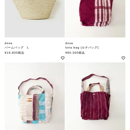
dosa
dosa
パームバッグ L
luna bag (ルナバッグ)
ドーサ
ドーサ
¥
19,800
税込
¥
80,300
税込