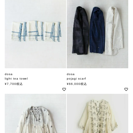
dosa
dosa
light tea towel
pojagi scarf
ドーサ
ドーサ
¥
7,700
税込
¥
66,000
税込