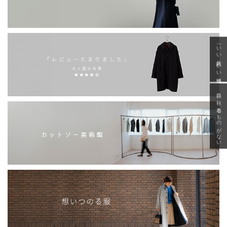
「いい年齢 いい洋服」
急に秋、着るものがない