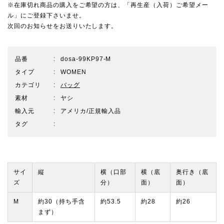
※在庫切れ商品の購入をご希望の方は、「再生産（入荷）ご希望メー
ル」にご登録下さいませ。
次回のお知らせをお送りいたします。
品番
dosa-99KP97-M
タイプ
WOMEN
カテゴリ
バッグ
素材
ヤシ
輸入元
アメリカ/正規輸入品
タグ
サイ
縦
横（口部
横（底
奥行き（底
ズ
分）
面）
面）
M
約30（持ち手含
約53.5
約28
約26
まず）