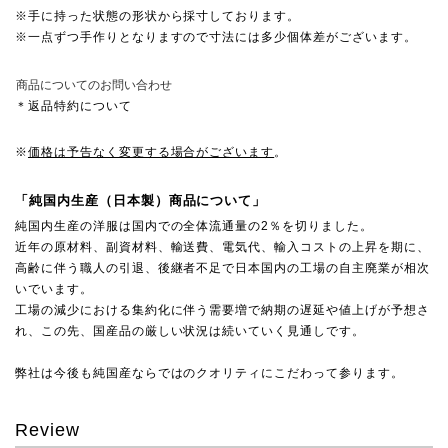
※手に持った状態の形状から採寸しております。
※一点ずつ手作りとなりますので寸法には多少個体差がございます。
商品についてのお問い合わせ
＊返品特約について
※
価格は予告なく変更する場合がございます
。
「純国内生産（日本製）商品について」
純国内生産の洋服は国内での全体流通量の2％を切りました。
近年の原材料、副資材料、輸送費、電気代、輸入コストの上昇を期に、
高齢に伴う職人の引退、後継者不足で日本国内の工場の自主廃業が相次
いでいます。
工場の減少における集約化に伴う需要増で納期の遅延や値上げが予想さ
れ、この先、国産品の厳しい状況は続いていく見通しです。
弊社は今後も純国産ならではのクオリティにこだわって参ります。
Review