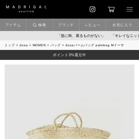
アイテム
検索
ブランド
レビュー
お気に入り
「急に秋、着るものがない」
「キレイなニット」
ポ
トップ
dosa
WOMEN
バッグ
dosaパームバッグ palmbag Mドーサ
ポイント3%還元中