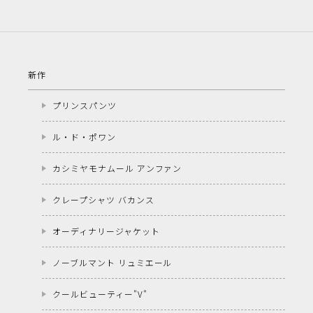
新作
プリンスパンツ
ル・ド・ポワン
カシミヤモナムール アンファン
クレープシャツ バカンス
オーディナリージャケット
ノーブルマント リュミエール
クールビューティー"V"