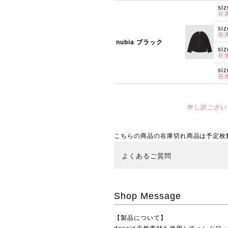
siz
在
siz
在
nubia ブラック
siz
在
siz
在
申し訳ござい
こちらの商品の在庫切れ商品は予定枚
よくある
ご質問
Shop Message
【製品について】