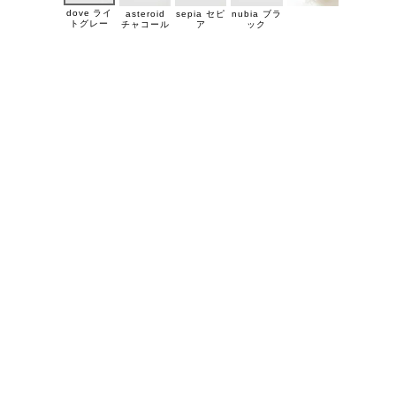
dove ライ
asteroid
sepia セピ
nubia ブラ
トグレー
チャコール
ア
ック