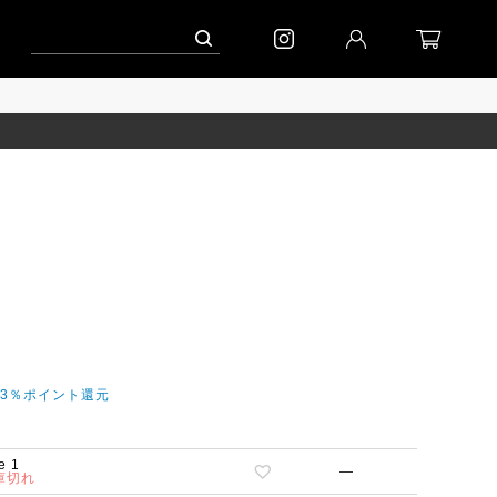
ペーン」
到着(8/7)｜eb.a.gos
予約│「エッグジャケット GREY」
今3％ポイント還元
e 1
—
庫切れ