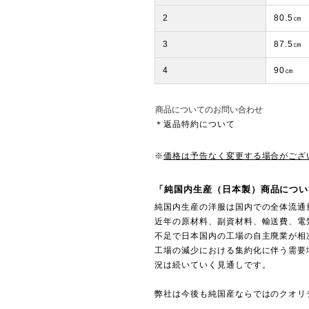
2
80.5㎝
3
87.5㎝
4
90㎝
商品についてのお問い合わせ
＊返品特約について
※
価格は予告なく変更する場合がござ
「純国内生産（日本製）商品につい
純国内生産の洋服は国内での全体流通
近年の原材料、副資材料、輸送費、電
不足で日本国内の工場の自主廃業が相
工場の減少における集約化に伴う需要
況は続いていく見通しです。
弊社は今後も純国産ならではのクオリ