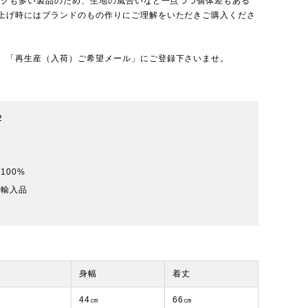
ワークも多い製品のため、生地の風合いなど一点つづ個体差もある
上げ時にはブランドのもの作りにご理解をいただきご購入くださ
、「再生産（入荷）ご希望メール」にご登録下さいませ。
2
100%
規輸入品
身幅
着丈
44㎝
66㎝