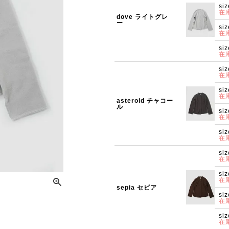
siz
在
dove ライトグレ
ー
siz
在
siz
在
siz
在
siz
在
asteroid チャコー
ル
siz
在
siz
在
siz
在
siz
在
sepia セピア
siz
在
siz
在