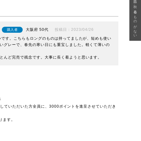
急に秋、着るものがない
大阪府
50代
投稿日
2023/04/26
購入者
すいです。こちらもロングのものは持ってましたが、短めも使い
いグレーで、春先の寒い日にも重宝しました。軽くて薄いの
とんど完売で残念です。大事に長く着ようと思います。
呈
投稿していただいた方全員に、3000ポイントを進呈させていただき
ります。