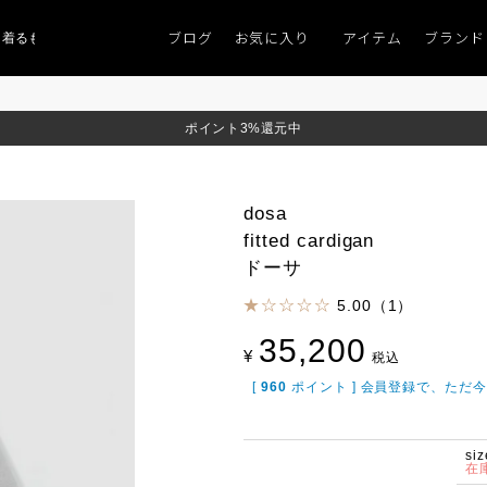
ブログ
お気に入り
アイテム
ブランド
るものがない」
「キレイなニット」
ポイント9％「マンスリーポイントキャン
ポイント3%還元中
dosa
fitted cardigan
ドーサ
5.00（1）
35,200
¥
税込
[
960
ポイント ] 会員登録で、ただ
siz
在