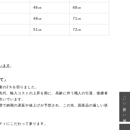
46㎝
68㎝
48㎝
71㎝
51㎝
72㎝
います
。
て」
量の2％を切りました。
気代、輸入コストの上昇を期に、高齢に伴う職人の引退、後継者
「いい年齢 いい洋服」
次いでいます。
増で納期の遅延や値上げが予想され、この先、国産品の厳しい状
ティにこだわって参ります。