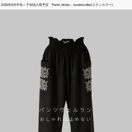
年8月中旬～下旬頃入荷予定「Pants Verlan」soutiencollar(ステンカラー)
パンツヴェルラン
おしゃれは止めない