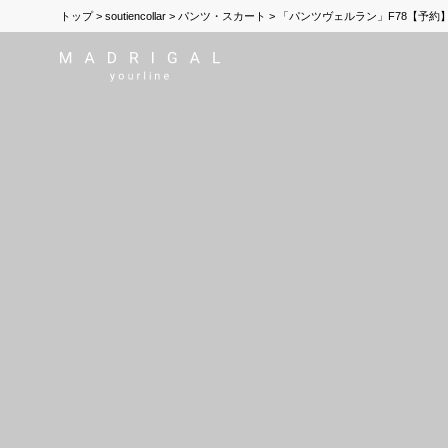
トップ
soutiencollar
パンツ・スカート
「パンツヴェルラン」F78【予約】2026