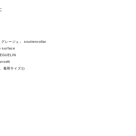
に
ージュ」 soutiencollar
surface
EGUELIN
elli
m、着用サイズ1)