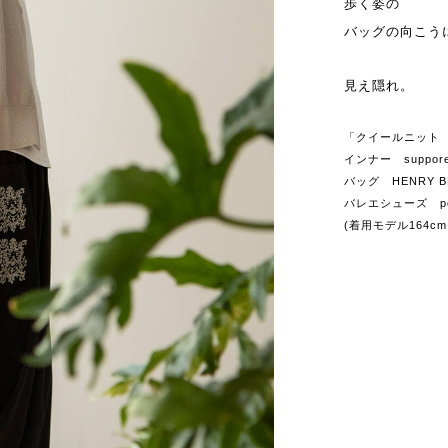
歩く姿の
バッグの向こう
見え隠れ。
「クイールニット グレ
インナー suppore 
バッグ HENRY B
バレエシューズ pors
(着用モデル164c