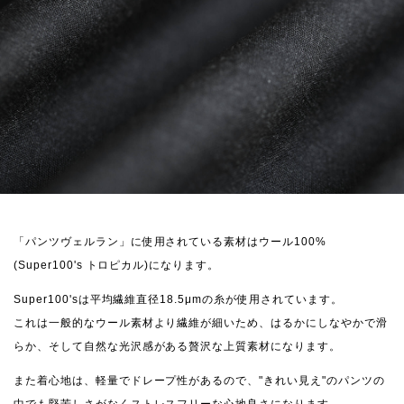
「パンツヴェルラン」に使用されている素材はウール100%
(Super100's トロピカル)になります。
Super100'sは平均繊維直径18.5μmの糸が使用されています。
これは一般的なウール素材より繊維が細いため、はるかにしなやかで滑
らか、そして自然な光沢感がある贅沢な上質素材になります。
また着心地は、軽量でドレープ性があるので、"きれい見え"のパンツの