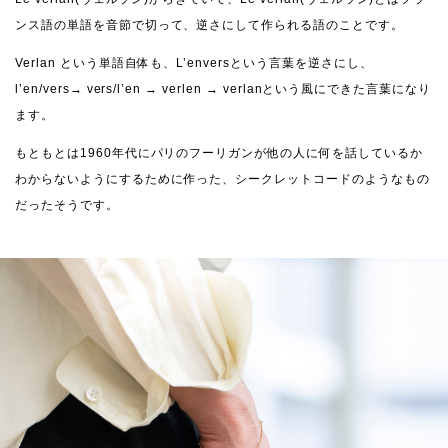
ンス語の単語を音節で切って、逆さにして作られる語のことです。
Verlan という単語自体も、L’enversという言葉を逆さにし、
l’en/vers→ vers/l’en → verlen → verlanという風にできた言葉になり
ます。
もともとは1960年代にパリのフーリガンが他の人に何を話しているか
わからないようにするために作った、シークレットコードのようなもの
だったそうです。