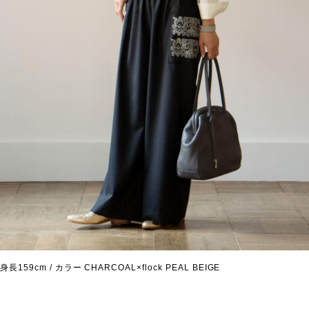
身長159cm / カラー CHARCOAL×flock PEAL BEIGE