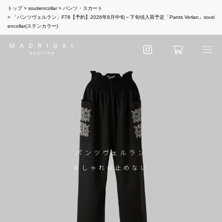
トップ
soutiencollar
パンツ・スカート
「パンツヴェルラン」F78【予約】2026年8月中旬～下旬頃入荷予定「Pants Verlan」souti
encollar(ステンカラー)
パンツヴェルラン
おしゃれは止めない