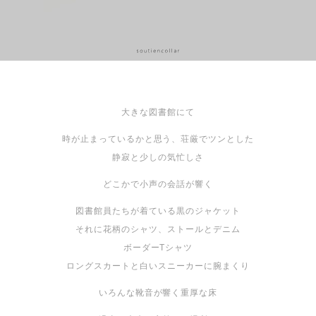
大きな図書館にて
時が止まっているかと思う、荘厳でツンとした
静寂と少しの気忙しさ
どこかで小声の会話が響く
図書館員たちが着ている黒のジャケット
それに花柄のシャツ、ストールとデニム
ボーダーTシャツ
ロングスカートと白いスニーカーに腕まくり
いろんな靴音が響く重厚な床