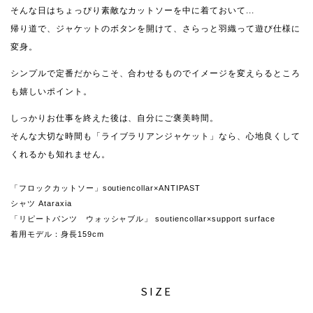
そんな日はちょっぴり素敵なカットソーを中に着ておいて...
帰り道で、ジャケットのボタンを開けて、さらっと羽織って遊び仕様に
変身。
シンプルで定番だからこそ、合わせるものでイメージを変えらるところ
も嬉しいポイント。
しっかりお仕事を終えた後は、自分にご褒美時間。
そんな大切な時間も「ライブラリアンジャケット」なら、心地良くして
くれるかも知れません。
「フロックカットソー」soutiencollar×ANTIPAST
シャツ Ataraxia
「リピートパンツ ウォッシャブル」 soutiencollar×support surface
着用モデル：身長159cm
SIZE