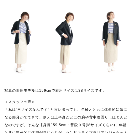
写真の着用モデルは159cmで着用サイズは38サイズです。
＜スタッフの声＞
「私は“Mサイズなんです” と言い張っても、年齢とともに体型的に気に
なる部分がでてきて、例えば上半身だと二の腕や背中腰回り…ほとんど
なのですが、そんな【身長159.5cm・普段９号(Mサイズくらい)、年齢
と共に部分的に体型が気になりだした】私はライブラリアンジャケット