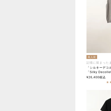
再入荷
記憶に留まった
「シルキーデコ
「Silky Decoll
soutiencoll
¥
26,400
税込