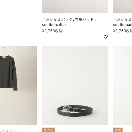
「おかかえバッグL専用パッド」
「おかか
soutiencollar
soutiencol
ステンカラー
ステンカ
¥
2,750
税込
¥
2,750
税
再入荷
別注
ってきます