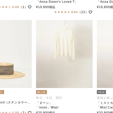
ar（ステンカラー）
「Anna Doren's Loved T」
「Anna Do
soutiencollar（ステンカラー）
soutien
4.00
（1）
¥
19,800
税込
¥
19,800
4.64
（22）
別注
再入荷
NEW
昨日、今日、明日
素肌が喜
ocit（ステンカラー×トチエット）
「ヌーン」
「ミストカ
「noon」Wool
「Mist Ca
soutiencollar（ステンカラー）
soutien
4.00
（2）
¥
20,900
税込
¥
20,900