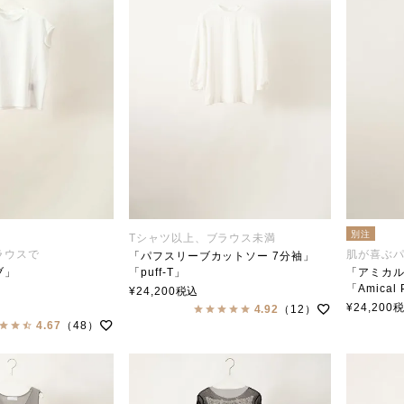
別注
Tシャツ以上、ブラウス未満
ラウスで
肌が喜ぶ
「パフスリーブカットソー 7分袖」
ブ」
「puff-T」
「アミカ
」
soutiencollar（ステンカラー）
「Amical 
¥
24,200
税込
ar（ステンカラー）
soutienc
¥
24,200
4.92
（12）
4.67
（48）