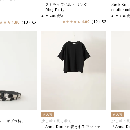
「ストラップベルト リング」
Sock Knit
「Ring Belt」
soutienco
soutiencollar（ステンカラー）
ステンカラ
ar（ステンカラー）
¥
15,400
税込
¥
15,730
4.60
（10）
4.80
（10）
再入荷
再入荷
ルト ゼブラ柄」
少し着て長く着て
少し着て
「Anna Dorenの愛されT アンファン」