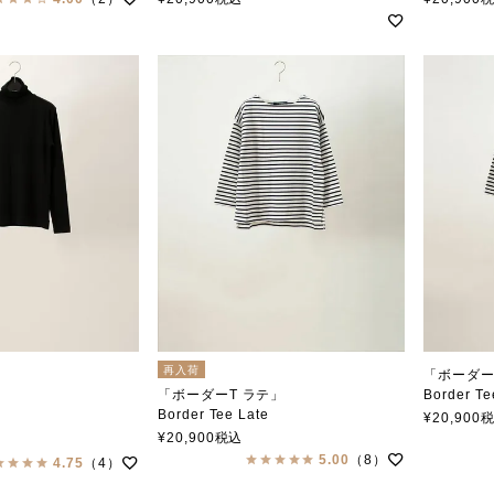
再入荷
「ボーダー
「ボーダーT ラテ」
Border T
Border Tee Late
soutien
¥
20,900
soutiencollar（ステンカラー）
ar（ステンカラー）
¥
20,900
税込
5.00
（8）
4.75
（4）