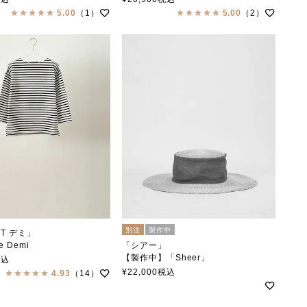
5.00
（1）
5.00
（2）
別注
製作中
T デミ」
ee Demi
「シアー」
collar（ステンカラー）
【製作中】「Sheer」
税込
soutiencollar×tocit
¥
22,000
税込
4.93
（14）
（ステンカラー×トチエット）