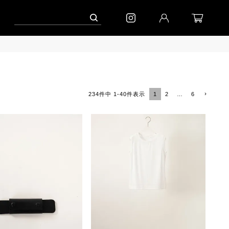
ーン」
到着(8/7)｜eb.a.gos
予約│「エッグジャケット GREY」
1
2
…
6
234
件中
1
-
40
件表示