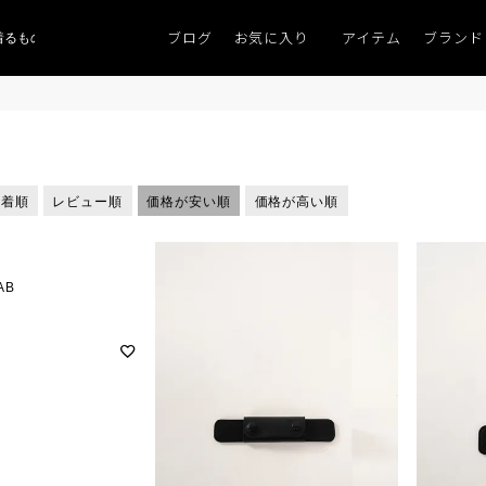
ブログ
お気に入り
アイテム
ブランド
ものがない」
「キレイなニット」
ポイント9％「マンスリーポイントキャンペ
新着順
レビュー順
価格が安い順
価格が高い順
AB