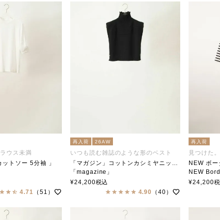
再入荷
26AW
再入荷
ブラウス未満
いつも読む雑誌のような形のベスト
ットソー 5分袖 」
「マガジン」コットンカシミヤニットベスト
NEW ボ
「magazine」
NEW Bor
ar（ステンカラー）
soutiencollar（ステンカラー）
soutien
¥
24,200
税込
¥
24,200
4.71
（51）
4.90
（40）