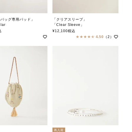
えバッグ専用パッド」
「クリアスリーブ」
lar
「Clear Sleeve」
ラー
soutiencollar（ステンカラー）
込
¥
12,100
税込
4.50
（2）
再入荷