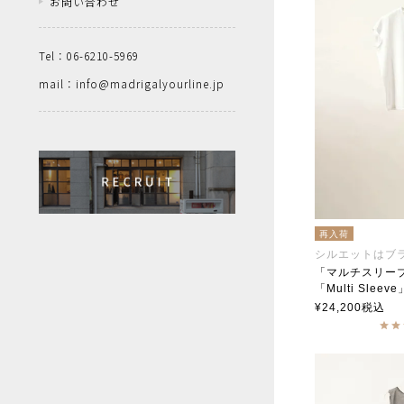
お問い合わせ
Tel：06-6210-5969
mail：info@madrigalyourline.jp
再入荷
シルエットはブ
「マルチスリー
「Multi Sleeve
soutiencoll
¥
24,200
税込