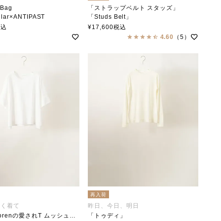
 Bag
「ストラップベルト スタッズ」
llar×ANTIPAST
「Studs Belt」
ー×アンティパスト
soutiencollar（ステンカラー）
税込
¥
17,600
税込
4.60
（5）
再入荷
長く着て
昨日、今日、明日
「Anna Dorenの愛されT ムッシュー」
「トゥディ」