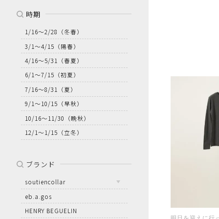
時期
1/16～2/28
（冬春）
3/1～4/15
（陽春）
4/16～5/31
（春夏）
6/1～7/15
（初夏）
7/16～8/31
（夏）
9/1～10/15
（早秋）
10/16～11/30
（晩秋）
12/1～1/15
（立冬）
ブランド
soutiencollar
eb.a.gos
HENRY BEGUELIN
明日を迎えに行