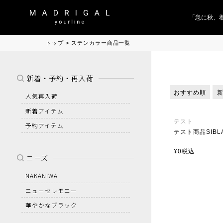
「急に秋、着る
トップ
ステンカラー商品一覧
新着・予約・再入荷
おすすめ順
人気再入荷
新着アイテム
テスト
予約アイテム
テスト商品SIBL
¥
0
税込
ニーズ
NAKANIWA
ニューセレモニー
華やかなブラック