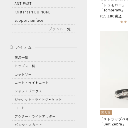
ANTIPAST
「トゥモロー」
「Tomorrow」
KristenseN DU NORD
soutiencoll
¥
15,180
税込
support surface
ブランド一覧
アイテム
商品一覧
トップス一覧
カットソー
ニット・ライトニット
シャツ・ブラウス
ジャケット・ライトジャケット
コート
再入荷
アウター・ライトアウター
「ストラップベ
「Belt Zebra」
パンツ・スカート