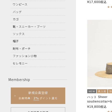
soutiencoll
¥
17,600
税込
ワンピース
バッグ
カゴ
靴・スニーカー・ブーツ
ソックス
帽子
財布・ポーチ
ファッション小物
セレモニー
Membership
NEW
再入荷
新規会員登録
ハット Sheer
3%
会員特典：
ポイント還元
soutiencollar×t
¥
19,800
税込