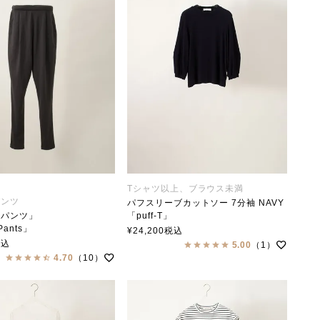
Tシャツ以上、ブラウス未満
パンツ
パフスリーブカットソー 7分袖 NAVY
ルパンツ」
「puff-T」
Pants」
soutiencollar（ステンカラー）
¥
24,200
税込
ollar×Ataraxia アタラクシア
税込
5.00
（1）
4.70
（10）