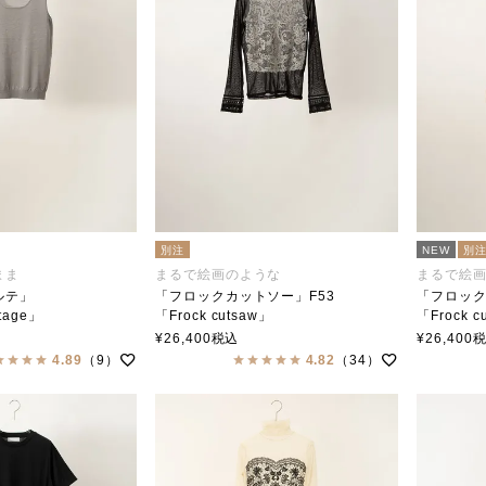
別注
NEW
別
まま
まるで絵画のような
まるで絵
ルテ」
「フロックカットソー」F53
「フロック
etage」
「Frock cutsaw」
「Frock c
ar（ステンカラー）
soutiencollar（ステンカラー）
soutienco
¥
26,400
税込
¥
26,400
ステンカラ
4.89
（9）
4.82
（34）