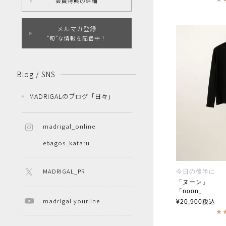
会員特典の詳細
メルマガ登録
“旬”な情報を配信中！
Blog / SNS
MADRIGALのブログ「日々」
madrigal_online
ebagos_kataru
MADRIGAL_PR
今日の後半に
「ヌーン」
「noon」
soutiencoll
madrigal yourline
¥
20,900
税込