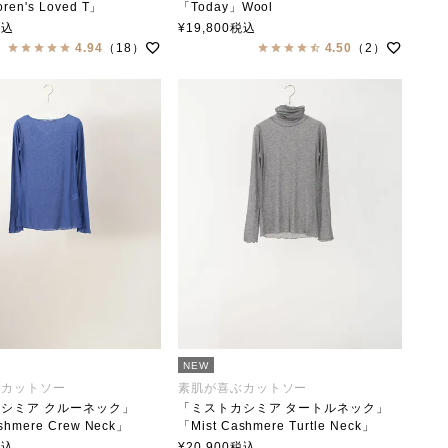
ren's Loved T」
「Today」Wool
collar（ステンカラー）
soutiencollar（ステンカラー）
税込
¥
19,800
税込
4.94
（18）
4.50
（2）
NEW
ぶカットソー
素肌が喜ぶカットソー
シミア クルーネック」
「ミストカシミア タートルネック」
shmere Crew Neck」
「Mist Cashmere Turtle Neck」
collar（ステンカラー）
soutiencollar（ステンカラー）
税込
¥
20,900
税込