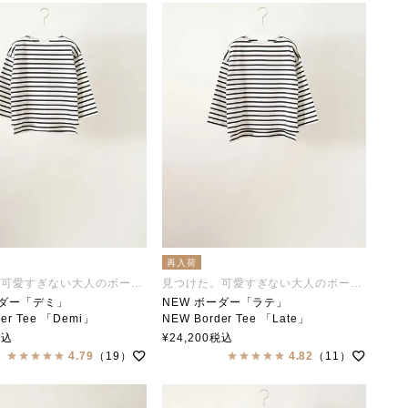
再入荷
見つけた。可愛すぎない大人のボーダー
見つけた。可愛すぎない大人のボーダー
ーダー「デミ」
NEW ボーダー「ラテ」
der Tee 「Demi」
NEW Border Tee 「Late」
collar（ステンカラー）
soutiencollar（ステンカラー）
税込
¥
24,200
税込
4.79
（19）
4.82
（11）