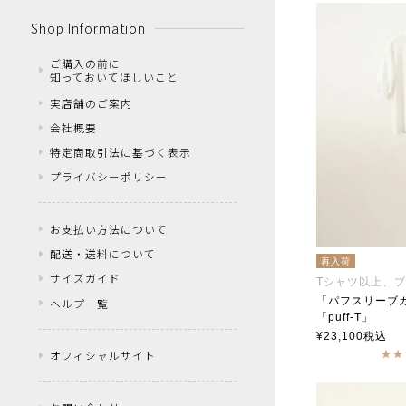
Shop Information
ご購入の前に
知っておいてほしいこと
実店舗のご案内
会社概要
特定商取引法に基づく表示
プライバシーポリシー
お支払い方法について
配送・送料について
再入荷
サイズガイド
Tシャツ以上、
「パフスリーブカ
ヘルプ一覧
「puff-T」
soutiencoll
¥
23,100
税込
オフィシャルサイト