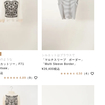
注
シルエットはブラウスで
画のような
「マルチスリーブ ボーダー」
カットソー」F71
「Multi Sleeve Border」
utsaw」
soutiencollar（ステンカラー）
¥
26,400
税込
llar×ANTIPAST
税込
4.50
（4）
ー×アンティパスト
4.89
（9）