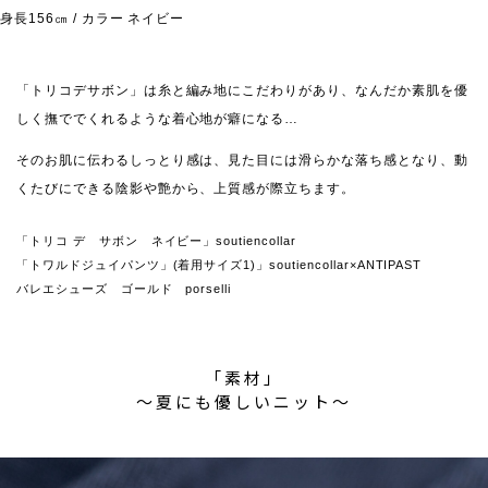
身長156㎝ / カラー ネイビー
「トリコデサボン」は糸と編み地にこだわりがあり、なんだか素肌を優
しく撫ででくれるような着心地が癖になる…
そのお肌に伝わるしっとり感は、見た目には滑らかな落ち感となり、動
くたびにできる陰影や艶から、上質感が際立ちます。
「トリコ デ サボン ネイビー」soutiencollar
「トワルドジュイパンツ」(着用サイズ1)」soutiencollar×ANTIPAST
バレエシューズ ゴールド porselli
「素材」
〜夏にも優しいニット〜