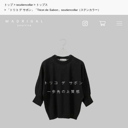
トップ
soutiencollar
トップス
「トリコ デ サボン」「Tricot de Sabon」soutiencollar（ステンカラー）
トリコ デ サボン
一歩先の上質感