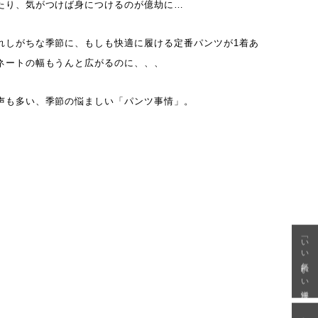
たり、気がつけば身につけるのが億劫に…
れしがちな季節に、もしも快適に履ける定番パンツが1着あ
ネートの幅もうんと広がるのに、、、
声も多い、季節の悩ましい「パンツ事情」。
「いい年齢 いい洋服」