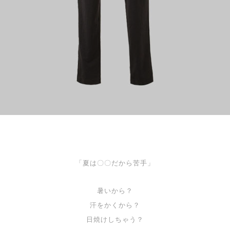
「夏は〇〇だから苦手」
暑いから？
汗をかくから？
日焼けしちゃう？