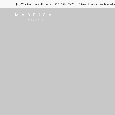
トップ
Ataraxia
ボトム
「アミカルパンツ」 「Amical Pants」soutiencolla