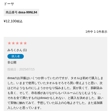
ドーサ
商品番号
dosa-99NL94
¥
12,100
税込
1
件中
1
-
1
件表示
みろく
1
購入者
非公開
投稿日
2025/07/15
dosaのお洋服はいくつか持っていたのですが、タオルは初めて購入しま
した。いままで使用していたタオルをそろそろ買い替えようと思い、次
はどのようなものにしようかかなり悩みました。質が良くて、肌馴染み
も良く、そして、存在感がありながらもバスルームになじむような…。
それを全て満たすものはdosaかもしれない、と購入を決めました。届い
て実物に触れてみて、予想していた以上の心地よさでした。また追加購
入したいと思っています。