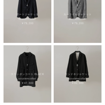
4
5
-
-
ポートジャケット
カーライルジャケット
soutiencollar
soutiencollar
￥79,200
￥79,200
7
8
-
-
スリッポンコート BLACK
ランドネジャケット
soutiencollar
soutiencollar
￥47,300
￥82,500