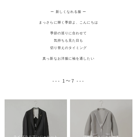
ー 新しくなれる服 ー
まっさらに輝く季節よ、こんにちは
季節の巡りに合わせて
気持ちも見た目も
切り替えのタイミング
真っ新なお洋服に袖を通したい
--- 1～7 ---
1
2
-
-
ライブラリアンジャケット
ジェラートジャケット