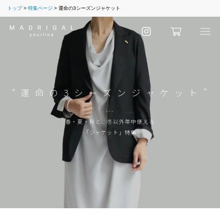
トップ
特集ページ
運命の3シーズンジャケット
“ 運 命 の 3 シ ー ズ ン ジ ャ ケ ッ ト ”
---
春・夏・秋と、冬以外年中使える
「ジャケット」特集