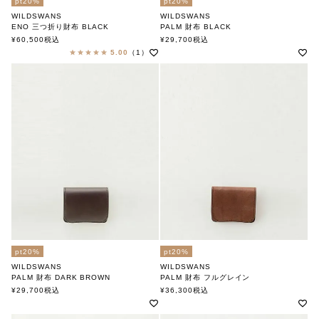
pt20%
pt20%
WILDSWANS
WILDSWANS
ENO 三つ折り財布 BLACK
PALM 財布 BLACK
ワイルドスワンズ
ワイルドスワンズ
¥
60,500
税込
¥
29,700
税込
5.00
（1）
pt20%
pt20%
WILDSWANS
WILDSWANS
PALM 財布 DARK BROWN
PALM 財布 フルグレイン
ワイルドスワンズ
ワイルドスワンズ
¥
29,700
税込
¥
36,300
税込