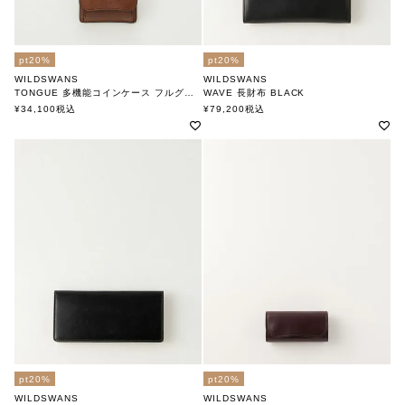
pt20%
pt20%
WILDSWANS
WILDSWANS
TONGUE 多機能コインケース フルグレイン DARK STAIN
WAVE 長財布 BLACK
ワイルドスワンズ
ワイルドスワンズ
¥
34,100
税込
¥
79,200
税込
pt20%
pt20%
WILDSWANS
WILDSWANS