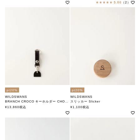
5.00
（2）
pt20%
pt20%
WILDSWANS
WILDSWANS
BRANCH CROCO キーホルダー CHOCO
スリッカー Slicker
ワイルドスワンズ
ワイルドスワンズ
¥
13,860
税込
¥
1,100
税込