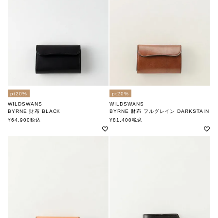
pt20%
pt20%
WILDSWANS
WILDSWANS
BYRNE 財布 BLACK
BYRNE 財布 フルグレイン DARKSTAIN
ワイルドスワンズ
ワイルドスワンズ
¥
64,900
税込
¥
81,400
税込