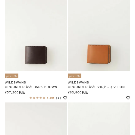
pt20%
pt20%
WILDSWANS
WILDSWANS
GROUNDER 財布 DARK BROWN
GROUNDER 財布 フルグレイン LONDON
ワイルドスワンズ
ワイルドスワンズ
¥
57,200
税込
¥
63,800
税込
5.00
（1）