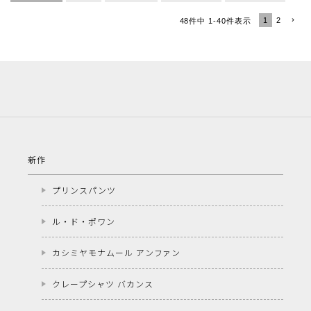
1
2
48
件中
1
-
40
件表示
新作
プリンスパンツ
ル・ド・ポワン
カシミヤモナムール アンファン
クレープシャツ バカンス