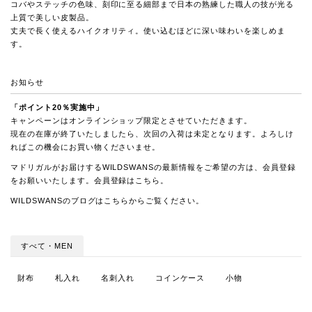
コバやステッチの色味、刻印に至る細部まで日本の熟練した職人の技が光る
上質で美しい皮製品。
丈夫で長く使えるハイクオリティ。使い込むほどに深い味わいを楽しめま
す。
お知らせ
「ポイント20％実施中」
キャンペーンはオンラインショップ限定とさせていただきます。
現在の在庫が終了いたしましたら、次回の入荷は未定となります。よろしけ
ればこの機会にお買い物くださいませ。
マドリガルがお届けするWILDSWANSの最新情報をご希望の方は、会員登録
をお願いいたします。会員登録は
こちら
。
WILDSWANSのブログは
こちらから
ご覧ください。
すべて・MEN
財布
札入れ
名刺入れ
コインケース
小物