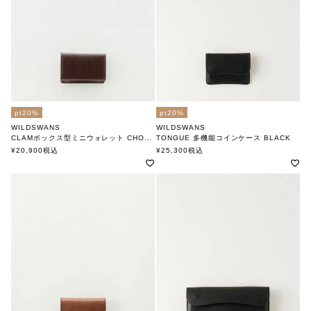
pt20%
pt20%
WILDSWANS
WILDSWANS
CLAMボックス型ミニウォレット CHOCO
TONGUE 多機能コインケース BLACK
ワイルドスワンズ
ワイルドスワンズ
¥
20,900
税込
¥
25,300
税込