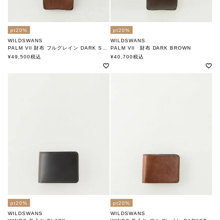
pt20%
pt20%
WILDSWANS
WILDSWANS
PALM Vll 財布 フルグレイン DARK STAIN
PALM Vll 財布 DARK BROWN
ワイルドスワンズ
ワイルドスワンズ
¥
49,500
税込
¥
40,700
税込
pt20%
pt20%
WILDSWANS
WILDSWANS