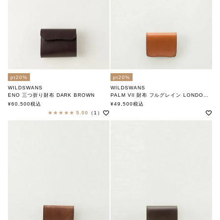
pt20%
pt20%
WILDSWANS
WILDSWANS
ENO 三つ折り財布 DARK BROWN
PALM Vll 財布 フルグレイン LONDON COLOR
ワイルドスワンズ
ワイルドスワンズ
¥
60,500
税込
¥
49,500
税込
5.00
（1）