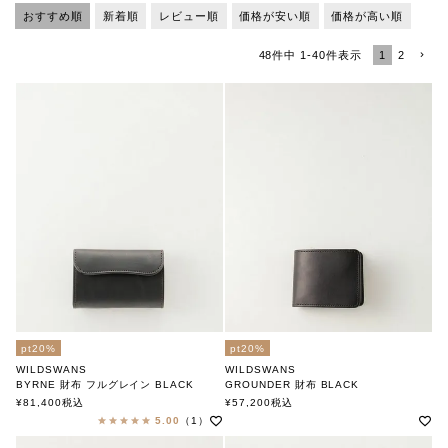
おすすめ順
新着順
レビュー順
価格が安い順
価格が高い順
1
2
48
件中
1
-
40
件表示
pt20%
pt20%
WILDSWANS
WILDSWANS
BYRNE 財布 フルグレイン BLACK
GROUNDER 財布 BLACK
ワイルドスワンズ
ワイルドスワンズ
¥
81,400
税込
¥
57,200
税込
5.00
（1）