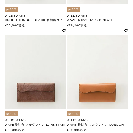
pt20%
pt20%
WILDSWANS
WILDSWANS
CROCO TONGUE BLACK 多機能コインケース
WAVE 長財布 DARK BROWN
ワイルドスワンズ
ワイルドスワンズ
¥
55,000
税込
¥
79,200
税込
pt20%
pt20%
WILDSWANS
WILDSWANS
WAVE長財布 フルグレイン DARKSTAIN
WAVE 長財布 フルグレイン LONDON
ワイルドスワンズ
ワイルドスワンズ
¥
99,000
税込
¥
99,000
税込