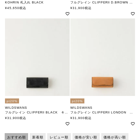
KOHRIN 札入れ BLACK
フルグレイン CLIPPERll D.BROWN キーケース
ワイルドスワンズ
ワイルドスワンズ
¥
45,650
税込
¥
31,900
税込
pt20%
pt20%
WILDSWANS
WILDSWANS
フルグレイン CLIPPERll BLACK キーケース
フルグレイン CLIPPERll LONDON キーケース （クリッパー）
ワイルドスワンズ
ワイルドスワンズ
¥
31,900
税込
¥
31,900
税込
おすすめ順
新着順
レビュー順
価格が安い順
価格が高い順