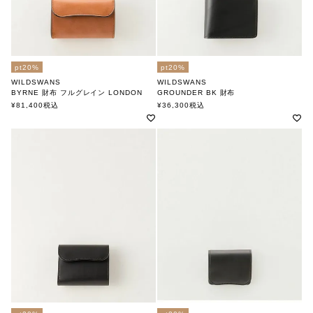
pt20%
pt20%
WILDSWANS
WILDSWANS
BYRNE 財布 フルグレイン LONDON
GROUNDER BK 財布
ワイルドスワンズ
ワイルドスワンズ
¥
81,400
税込
¥
36,300
税込