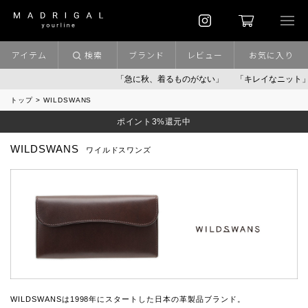
アイテム
検索
ブランド
レビュー
お気に入り
「急に秋、着るものがない」
「キレイなニット」
ポ
トップ
WILDSWANS
ポイント3%還元中
WILDSWANS
ワイルドスワンズ
WILDSWANSは1998年にスタートした日本の革製品ブランド。