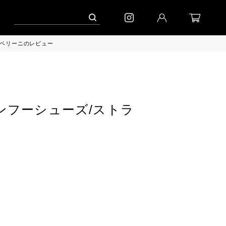
ャンペーン」
到着(8/7)｜eb.a.gos
予約│「エッグジャケット GREY」
ア・クリベリーニのレビュー
elvet カンフーシューズ/ストラ