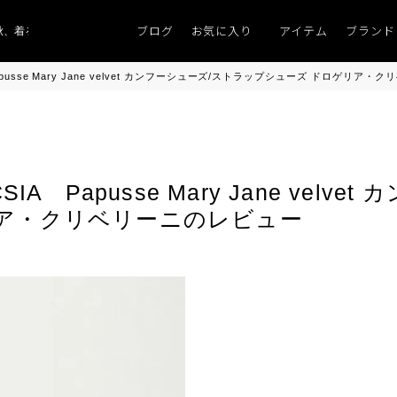
ブログ
お気に入り
アイテム
ブランド
、着るものがない」
「キレイなニット」
ポイント9％「マンスリーポイントキ
UCSIA Papusse Mary Jane velvet カンフーシューズ/ストラップシューズ ドロゲリ
ni FUCSIA Papusse Mary Jane v
リア・クリベリーニのレビュー