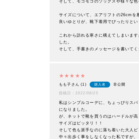
そして、モコモコのソックスや様々な色
サイズについて、エアリフトの26cm
良いゆとりが、靴下着用でぴったりとい
これから訪れる寒さに構えてしまいます
した。

そして、手書きのメッセージを書いてく
もも子
1
非公開
購入者
投稿日
2022/08/25
私はシンプルコーデに、ちょっぴりスパ
になりました。

が、ネットで靴を買うのはハードルが高
サイズはピッタリ！！

そして色も派手なのに落ち着いた大人ビ
中々出歩く事をしなくなった私ですが、