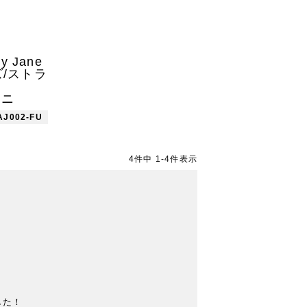
y Jane
ズ/ストラ
ーニ
PAJ002-FU
4
件中
1
-
4
件表示
た！
