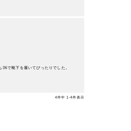
36で靴下を履いてぴったりでした。

4
件中
1
-
4
件表示