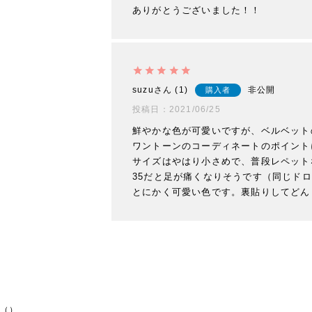
ありがとうございました！！
suzu
1
非公開
購入者
投稿日
2021/06/25
鮮やかな色が可愛いですが、ベルベット
ワントーンのコーディネートのポイント
サイズはやはり小さめで、普段レペットな
35だと足が痛くなりそうです（同じドロ
とにかく可愛い色です。裏貼りしてどん
（）