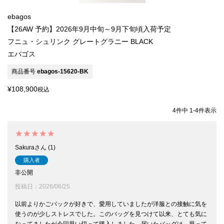
ebagos
【26AW 予約】2026年9月中旬～9月下旬頃入荷予定
フニュ・シュリンク グレートグラニー BLACK
エバゴス
商品番号
ebagos-15620-BK
¥
108,900
税込
4
件中
1
-
4
件表示
Sakura
1
購入者
非公開
投稿日
2026/06/25
以前よりかごバックが好きで、愛用していましたが洋服との接触に気を
使うのが少しストレスでした。このバッグを見つけて以来、とても気に