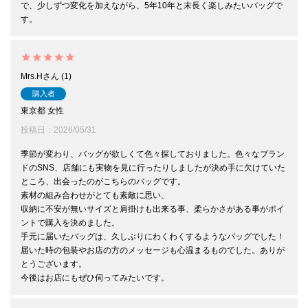
で、少しずつ変化を加えながら、5年10年と末長く楽しみたいバッグで
す。
Mrs.H
1
購入者
東京都
女性
投稿日
2026/05/31
季節が変わり、バッグが欲しくて色々探しておりました。色々なブラン
ドのSNS、店舗にも実物を見に行ったりしましたが決め手に欠けていた
ところ、出会ったのがこちらのバッグです。

素材の組み合わせがとても素敵に思い、

収納に不安が無いサイズと肩掛けも出来る事、柔らかさがある事がポイ
ントで購入を決めました。

手元に届いたバッグは、久しぶりにわくわくするようなバッグでした！

届いた時の包装やお店の方のメッセージも心温まるものでした。ありが
とうございます。

今後はお店にもぜひ伺ってみたいです。