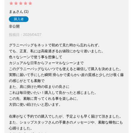
まぁ
1
購入者
非公開
投稿日
2026/04/27
グラニーバッグをネットで初めて見た時から忘れられず。

でも、正直、私には高級過ぎるお値段にかなり迷いました。

色々なシーンで使う事を想像して

カジュアルな日常からフォーマルなシーンまで

このグラニーバッグならいつでも使えると確信して購入を決めました。

実際に届いて手にした瞬間 滑らかで柔らかい皮の質感と少しだけ覗く藤
の感じがとても素敵で

また、肩に掛けた時の収まりの良さに

これは毎日使いたい！購入して良かったと感じました。

この先、素敵に育ってくれる事を楽しみに、

大切に使い続けたいと思います。

在庫がなく予約での購入でしたが、予定よりも早く届けて頂きました。

また、ショップスタッフさんの手書きのメッセージや、素敵な梱包にも
心踊りました。
