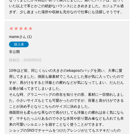
なってましたが今回思い切って購入しました。届いたバッグは、思って
いた以上で革とかごの絶妙なバランスにときめきました。カジュアル過
mame
1
購入者
非公開
投稿日
2026/05/31
10年ほど前、同じくらいの大きさのebagosのバッグを買い、大事に愛
用してきました。側面も籐素材でころんとした形が気に入っていたので
すが、肩がけをすると洋服との擦れなどが気になってしまい、だんだん
出番が減ってきてしまいました。

そんな時、グラニーバッグの存在を知りその形、素材に一目惚れしまし
た。小さいサイズもとても可愛かったのですが、容量と肩がけができる
ことが決め手となりこちらのサイズに決めました。

側面部分も柔らかな革なので肩がけしても洋服との擦れは全く気になら
ず、マチもたっぷりあるので小さな水筒や折り畳み傘なども入れても本
来の可愛いシルエットを崩すことなく使うことができます。

ショップのSNSでチャームをつけたアレンジがとてもステキだったの