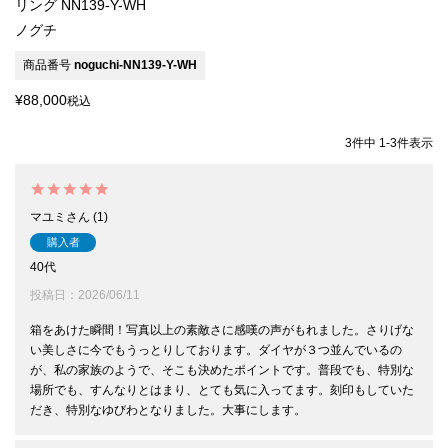
リング NN139-Y-WH
ノグチ
商品番号
noguchi-NN139-Y-WH
¥
88,000
税込
3
件中
1
-
3
件表示
マユミ
1
購入者
40代
投稿日
2026/06/11
箱をあけた瞬間！写真以上の素敵さに感嘆の声がもれました。さりげな
い美しさに今でもうっとりしております。ダイヤが３つ並んでいるの
が、私の家族のようで、そこも決めたポイントです。普段でも、特別な
場所でも、すんなりとはまり、とても気に入ってます。刻印もしていた
だき、特別なゆびわとなりました。大事にします。