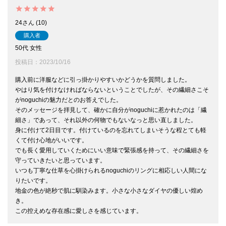
24
10
購入者
50代
女性
投稿日
2023/10/16
購入前に洋服などに引っ掛かりやすいかどうかを質問しました。

やはり気を付けなければならないということでしたが、その繊細さこそ
がnoguchiの魅力だとのお答えでした。

そのメッセージを拝見して、確かに自分がnoguchiに惹かれたのは「繊
細さ」であって、それ以外の何物でもないなっと思い直しました。

身に付けて2日目です。付けているのを忘れてしまいそうな程とても軽
くて付け心地がいいです。

でも長く愛用していくためにいい意味で緊張感を持って、その繊細さを
守っていきたいと思っています。

いつも丁寧な仕草を心掛けられるnoguchiのリングに相応しい人間にな
りたいです。

地金の色が絶秒で肌に馴染みます。小さな小さなダイヤの優しい煌め
き。

この控えめな存在感に愛しさを感じています。