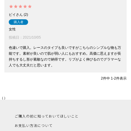
ピイ
2
購入者
女性
投稿日
2021/10/05
色違いで購入。レースのタイプも良いですがこちらのシンプルな物も万
能です。素材が良いので肌が弱い人にもおすすめ。高価に思えますが長
持ちするし形が素敵なので納得です。リブがよく伸びるのでグラマーな
人でも大丈夫だと思います。
2
件中
1
-
2
件表示
（）
ご購入の前に知っておいてほしいこと
お支払い方法について