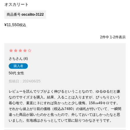
オスカリート
商品番号
oscalito-3122
¥
11,550
税込
2
件中
1
-
2
件表示
さち
4
購入者
50代
女性
投稿日
2024/06/25
レビューを読んでリブがよく伸びるということなので、ゆるゆるだと嫌
なのでサイズ２を購入。結果、入ることは入りますが、ぴっちりという
着心地で、素直に３にすれば良かったと少し後悔。158㎝49キロです。

それから値上がり前の価格（税込み7480）の値札が付いていて、一瞬間
違った商品が届いたのかと焦ったので、外しておいてほしかったなと思
いました。生地感はさらっとしていて肌に貼りつかなさそうです。