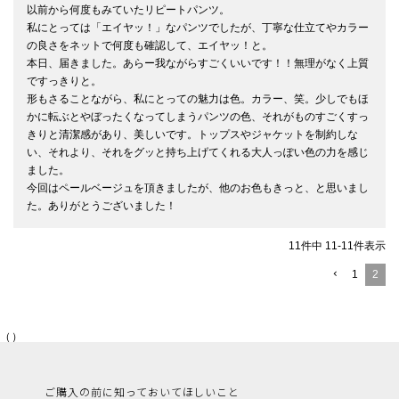
以前から何度もみていたリピートパンツ。

私にとっては「エイヤッ！」なパンツでしたが、丁寧な仕立てやカラー
の良さをネットで何度も確認して、エイヤッ！と。

本日、届きました。あらー我ながらすごくいいです！！無理がなく上質
ですっきりと。

形もさることながら、私にとっての魅力は色。カラー、笑。少しでもほ
かに転ぶとやぼったくなってしまうパンツの色、それがものすごくすっ
きりと清潔感があり、美しいです。トップスやジャケットを制約しな
い、それより、それをグッと持ち上げてくれる大人っぽい色の力を感じ
ました。

今回はペールベージュを頂きましたが、他のお色もきっと、と思いまし
た。ありがとうございました！
11
件中
11
-
11
件表示
1
2
（）
ご購入の前に知っておいてほしいこと