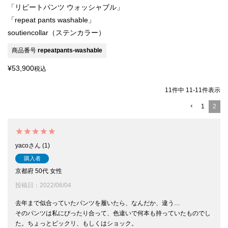
「リピートパンツ ウォッシャブル」
「repeat pants washable」
soutiencollar（ステンカラー）
商品番号
repeatpants-washable
¥
53,900
税込
11
件中
11
-
11
件表示
1
2
yaco
1
購入者
京都府
50代
女性
投稿日
2022/06/04
去年まで似合っていたパンツを履いたら、なんだか、違う…

そのパンツは私にぴったり合って、色違いで何本も持っていたものでし
た。ちょっとビックリ、もしくはショック。
