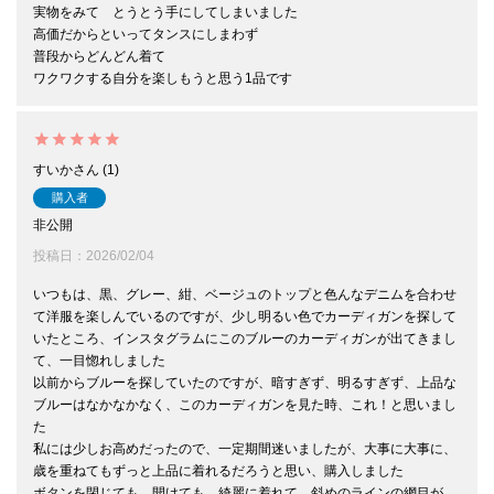
実物をみて　とうとう手にしてしまいました

高価だからといってタンスにしまわず

普段からどんどん着て

ワクワクする自分を楽しもうと思う1品です
すいか
1
購入者
非公開
投稿日
2026/02/04
いつもは、黒、グレー、紺、ベージュのトップと色んなデニムを合わせ
て洋服を楽しんでいるのですが、少し明るい色でカーディガンを探して
いたところ、インスタグラムにこのブルーのカーディガンが出てきまし
て、一目惚れしました

以前からブルーを探していたのですが、暗すぎず、明るすぎず、上品な
ブルーはなかなかなく、このカーディガンを見た時、これ！と思いまし
た

私には少しお高めだったので、一定期間迷いましたが、大事に大事に、
歳を重ねてもずっと上品に着れるだろうと思い、購入しました

ボタンを閉じても、開けても、綺麗に着れて、斜めのラインの網目が、