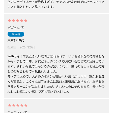
とのコーディネートが秀逸すぎて、チャンスがあればそのパールネック
レスも購入したいと思っています。
ビゴ
7
購入者
東京都
50代
投稿日
2024/12/28
Webサイトで見たきれいな青が忘れられず、いいお値段なので躊躇しな
がらポチして一年。お友だちとのランチやお祝い会などで大活躍してい
ます。きれいな色で出かけるのが楽しくなり、憧れのちょっと目上の方
との打ち合わせでも気後れしません。

モヘアは太めで、大きめのボタンが懐かしい感じがしつつ、艶がある澄
んだ青色と、ふくらんだフォルムに気品と主役感があります。おそるお
そるクリーニングに出しましたが、きれいな色はそのままで、モヘヤの
ふわふわ感はいい感じで落ち着いていました。
こっこ
7