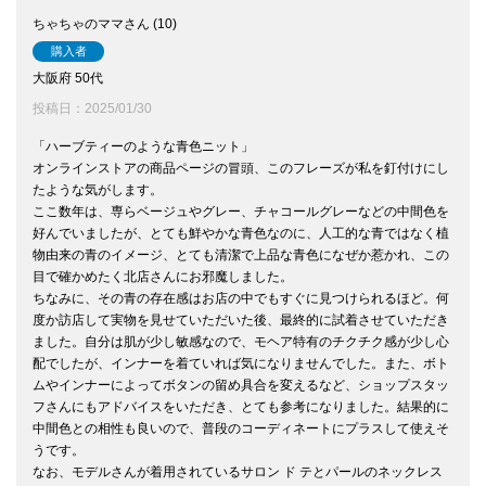
ちゃちゃのママ
10
購入者
大阪府
50代
投稿日
2025/01/30
「ハーブティーのような青色ニット」

オンラインストアの商品ページの冒頭、このフレーズが私を釘付けにし
たような気がします。

ここ数年は、専らベージュやグレー、チャコールグレーなどの中間色を
好んでいましたが、とても鮮やかな青色なのに、人工的な青ではなく植
物由来の青のイメージ、とても清潔で上品な青色になぜか惹かれ、この
目で確かめたく北店さんにお邪魔しました。

ちなみに、その青の存在感はお店の中でもすぐに見つけられるほど。何
度か訪店して実物を見せていただいた後、最終的に試着させていただき
ました。自分は肌が少し敏感なので、モヘア特有のチクチク感が少し心
配でしたが、インナーを着ていれば気になりませんでした。また、ボト
ムやインナーによってボタンの留め具合を変えるなど、ショップスタッ
フさんにもアドバイスをいただき、とても参考になりました。結果的に
中間色との相性も良いので、普段のコーディネートにプラスして使えそ
うです。

なお、モデルさんが着用されているサロン ド テとパールのネックレス