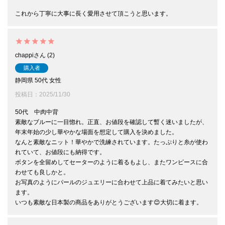
これから丁寧に大事に長く愛用させて頂こうと思います。
chappi
2
購入者
静岡県
50代
女性
投稿日
2025/11/30
50代　中肉中背　

素敵なブルーに一目惚れ。正直、お値段を確認して暫く迷いましたが、
年末年始の少し華やかな場面を想定して購入を決めました。

なんと素敵なニット！華やかで洗練されています。たっぷりと糸が使わ
れていて、お値段にも納得です。

ボタンを全留めしてセーターのように着るもよし、またワンピースに合
わせても良しかと。

お写真のようにパールのジュエリーに合わせて上品に着てみたいと思い
ます。

いつも素敵な日本製の商品をありがとうございます😊大切に着ます。