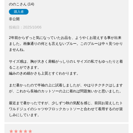
ののこ
14
購入者
非公開
投稿日
2025/10/06
2年前からずっと気になっていたお品を、ようやくお迎えする事が出来
ました。画像通りの何とも言えないブルー。このブルーは中々見つかり
ませんね。

サイズ感は、胸が大きく肩幅がっしりのＬサイズの私でもゆったりと着
ることができます。

編みのきめ細かさも上質とすぐわかります。

まだ暑かったので半袖の上に試着しましたが、やはりチクチクはします
が、これから長袖のカットソーの上に着れば問題無いかと思いました。

最近まで暑かったですが、少しずつ秋の気配を感じ、前回お迎えしたト
ワルドジュイのシャツやフロックカットソーと合わせて着用するのが楽