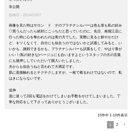
非公開
投稿日
2024/12/27
画像を見た時はサロン　ド　テのプラチナシルバーは色も形も私の好み
♡買うんだったら絶対にこっちだと思っていたのに、先日、南堀江店に
行った時に心を奪われたのは青の方でした。実際に見ると鮮やかだけ
ど、キツくなくて、自分にも似合うのではないかと試着してみると、い
いかも…挑戦できるかも。プラチナシルバーも試着をして、やはり青が
いい！(私の好きな)ベージュにも合いますよというスタッフの方の言葉
にも後押ししていただいて購入いたしました。

夫からも似合うねと言われて大満足です。

肌に直接触れるとチクチクしますが、一枚で着るわけではないので、私
はきにならないです。

追伸

道に迷って2回も電話をかけてしまいお手数をかけてしまいました。丁
15
件中
1
-
10
件表示
1
2