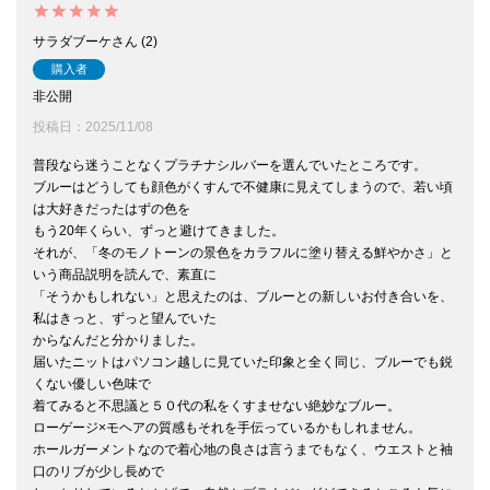
サラダブーケ
2
購入者
非公開
投稿日
2025/11/08
普段なら迷うことなくプラチナシルバーを選んでいたところです。

ブルーはどうしても顔色がくすんで不健康に見えてしまうので、若い頃
は大好きだったはずの色を

もう20年くらい、ずっと避けてきました。

それが、「冬のモノトーンの景色をカラフルに塗り替える鮮やかさ」と
いう商品説明を読んで、素直に

「そうかもしれない」と思えたのは、ブルーとの新しいお付き合いを、
私はきっと、ずっと望んでいた

からなんだと分かりました。

届いたニットはパソコン越しに見ていた印象と全く同じ、ブルーでも鋭
くない優しい色味で

着てみると不思議と５０代の私をくすませない絶妙なブルー。

ローゲージ×モヘアの質感もそれを手伝っているかもしれません。

ホールガーメントなので着心地の良さは言うまでもなく、ウエストと袖
口のリブが少し長めで
