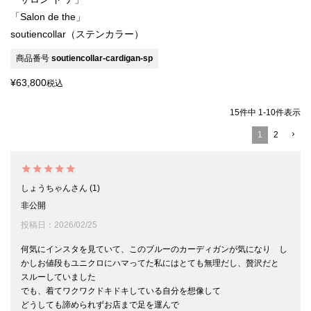
「Salon de the」
soutiencollar（ステンカラー）
商品番号
soutiencollar-cardigan-sp
¥
63,800
税込
15
件中
1
-
10
件表示
1
2
しょうちゃん
1
非公開
投稿日
2026/02/25
何気にインスタを見ていて、このブルーのカーディガンが気になり　し
かしお値段もユニクロにハマってた私にはとても無理だし、贅沢だと

スルーしていました

でも、着てワクワクドキドキしている自分を想像して

どうしても諦められずお店まで足を運んで
