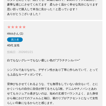
豪華な感じにさせてくれてます　柔らかく温かく幸せな気分になります

思い切って購入して本当に良かった！と思っています！

ありがとうございました！
riiico
1
購入者
40代
女性
投稿日
2026/01/21
白でもないグレーでもない優しい色の”プラチナシルバー”

シンプルでありながら、デザイン性があり丁寧に作られていて、とって
も上品なカーディガンです。

背伸びをさせてくれるような、でも無理をしていない自分もいて、とに
かくいつもの自分に自信が持てるそんな1枚。デニムやチノパンとあわ
せてもカジュアル過ぎないのは、短めの丈感でバランスよく、また身頃
から袖にかけてのフォルムと袖口、裾のリブがアクセントになって女性
らしい印象になるからだと感じます。
