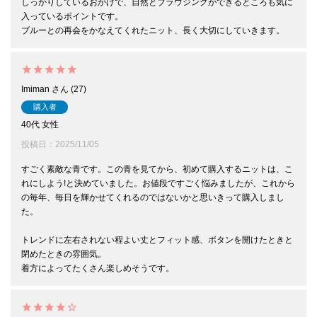
しっかりしているおかげで、自然とブラウジングができるところも気に
入っているポイントです。

ブルーとの再会をかなえてくれたニット、長く大切にしていきます。
Imiman
27
購入者
40代
女性
投稿日
2025/11/05
すごく素敵な青です。この青を見てから、初めて購入するニットは、こ
れにしよう!と決めていました。お値段ですごく悩みましたが、これから
の毎年、毎日を輝かせてくれるのではないかと思いきって購入しまし
た。

トレンドに左右されない程よい丈とフィット感、ボタンを開けたときと
閉めたときの雰囲気。

着方によってたくさん楽しめそうです。