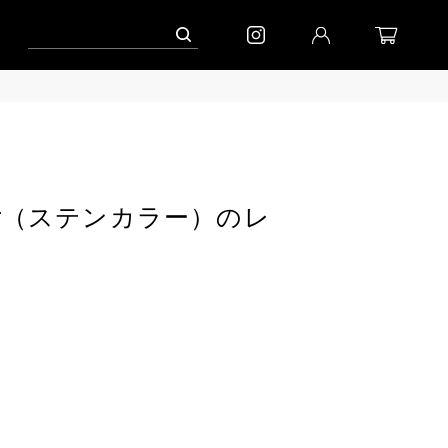
ンペーン」
到着｜2026AW「マガジン」
進捗情報│「エッグジャケット新色」
ollar（ステンカラー）のレ