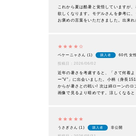
これから夏は酷暑と覚悟していますが、
欲しくなります。モデルさんを参考に、
お褒めの言葉をいただきました。出来れ
ペケーニャ
1
60代
女
購入者
投稿日
2026/06/02
近年の暑さを考慮すると、「さて何着よ
ー”V”」に出会いました。小柄（身長
からが暑さとの戦い! 次は綿ローンのロ
画像で見るより暗めです。涼しくなると
うさぎ
1
非公開
購入者