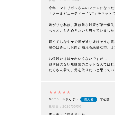
投稿日
2026/05/31
今年、マドリガルさんのファンになった新
「クールビューティー〝Ｖ″」をネット
暑がりな私は、夏は暑さ対策が第一優先
もっと、ときめきたいと思っていました。
軽くてしなやかで風が通り抜けそうな質
脇のはみ出しお肉が隠れる絶妙な型、１
お値段だけはかわいくないですが…

継ぎ目のない無縫製のニットなんてはじ
たくさん着て、元を取りたいと思ってい
Momo jun
1
非公開
購入者
投稿日
2026/05/30
本日手元に届きました。
