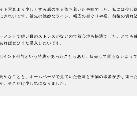
イト写真より少しくすみ感のある落ち着いた色味でした。私には少し
にきれいです。袖先の絶妙なライン、幅広の襟ぐりや裾、前後の切れ
ーメントで縫い目のストレスがないので着心地も快適でした。とても
あればぜひまた購入したいです。

00ポイント付与という特典があったこともあり、販売して間もないよう
高めなことと、ホームページで見ていた色味と実物の印象が少し違っ
が、そこだけ少し気になりました。