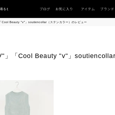
ブログ
お気に入り
アイテム
ブランド
るものがない」
「キレイなニット」
ポイント9％「マンスリーポイントキャ
ol Beauty "v"」soutiencollar（ステンカラー）のレビュー
Cool Beauty "v"」soutienc