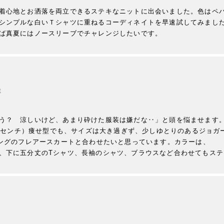
着心地とお洒落を両立できるステキなニットに出会いました。色はペ
シンプルな白いＴシャツに重ねるコーディネイトを早速試してみまし
ば真夏にはノースリーブでチャレンジしたいです。
性
う？　涼しいけど、あまり砕けた服装は嫌だな‥」と頭を悩ませます
151センチ）痩せ型でも、サイズは大き過ぎず、少しゆとりのあるジョ
ングのフレアースカートと合わせたいと思っています。カラーは、

、下に五分丈のTシャツ、長袖のシャツ、ブラウスなど合わせてもス