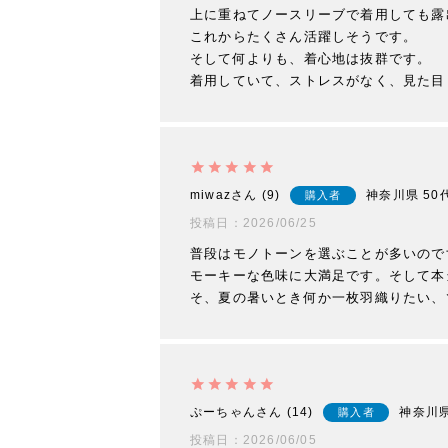
上に重ねてノースリーブで着用しても露
これからたくさん活躍しそうです。

そして何よりも、着心地は抜群です。

miwaz
9
神奈川県
50
購入者
投稿日
2026/06/25
普段はモノトーンを選ぶことが多いので
モーキーな色味に大満足です。そして本
そ、夏の暑いとき何か一枚羽織りたい、
ぷーちゃん
14
神奈川
購入者
投稿日
2026/06/05