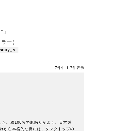
"」
ンカラー）
beauty_ｖ
7
件中
1
-
7
件表示
た。綿100％で肌触りがよく、日本製
これから本格的な夏には、タンクトップの