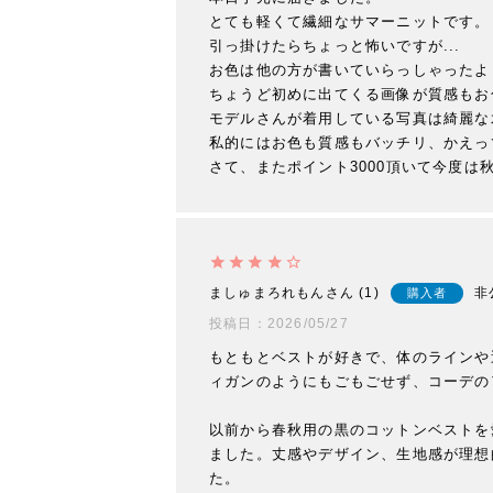
とても軽くて繊細なサマーニットです。

引っ掛けたらちょっと怖いですが...

お色は他の方が書いていらっしゃったよ
ちょうど初めに出てくる画像が質感もお
モデルさんが着用している写真は綺麗な
私的にはお色も質感もバッチリ、かえっ
ましゅまろれもん
1
非
購入者
投稿日
2026/05/27
もともとベストが好きで、体のラインや
ィガンのようにもごもごせず、コーデの
以前から春秋用の黒のコットンベストを
ました。丈感やデザイン、生地感が理想
た。
