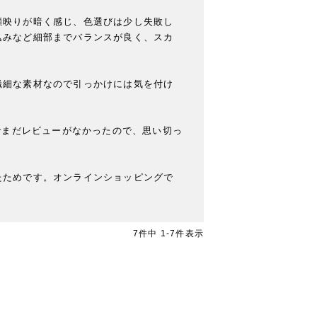
顔映りが暗く感じ、色選びは少し失敗し
込みなど細部までバランスが良く、スカ
繊細な素材なので引っかけには気を付け
でまだレビューがなかったので、思い切っ
たためです。オンラインショッピングで
7
件中
1
-
7
件表示