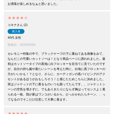
お洒落が楽しめるなぁと思いました。
コキナ
2
購入者
40代
女性
投稿日
2025/02/04
セレモニー特集の中で、ブラックケープの下に重ねてある画像をみて、
なんだこの可愛いカットソーは！となり商品ページに誘われました。最
初はカットソータイプの黒地に白フロッキーを目当てに見ていたのです
が、自分の持ち服や着たいシーンを考えた時に、白地に黒フロッキーの
方がいいかも！？となり、さらに、カーディガンの黒パイピングのアク
セントがあるほうがおもしろそう！と感じたためこちらに決めました。
実はジャケットの下に着るものいつも困ってたんです。。ジャケットシ
ーンの空気を壊さずに、でもありきたりにならず胸はってセンスよく着
られる一枚。我が家はワンコがいるから、ひっかかれたらチーン、、っ
てなるのでそこだけ注意して大事に着ます。