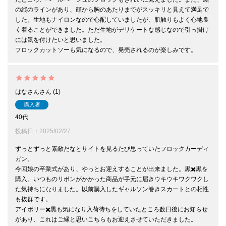
の縦のラインがあり、顔から胸のあたりまでがスッキリと見えて満足で
した。生地もナイロンなので心配していましたが、肌触りもよく心地良
く着ることができました。ただ生地がデリケートな感じなので引っ掛け
には気を付けたいと思いました。

フロックカットソーも気になるので、発売されるのが楽しみです。
はなさん
1
購入者
40代
投稿日
2025/02/27
ずっとずっと素敵だなとサイトを見るたび思っていたフロックカーディ
ガン。

今回娘の卒業式があり、やっとお迎えすることが出来ました。黒✖️黒を
購入。いつものリボンがかかった商品が手元に届きウキウキワクワクし
た気持ちになりました。以前購入したギャルソン巻きスカートとの相性
も抜群です。

アイボリー✖️黒も気になり入荷待ちをしていたところ数日後にお知らせ
があり、これはご縁と思いこちらもお迎えさせていただきました。
