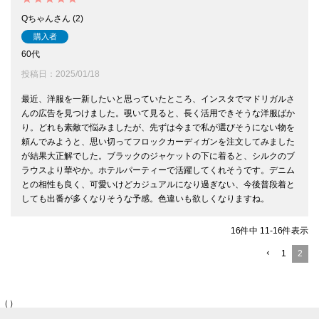
Qちゃん
2
購入者
60代
投稿日
2025/01/18
最近、洋服を一新したいと思っていたところ、インスタでマドリガルさ
んの広告を見つけました。覗いて見ると、長く活用できそうな洋服ばか
り。どれも素敵で悩みましたが、先ずは今まで私が選びそうにない物を
頼んでみようと、思い切ってフロックカーディガンを注文してみました
が結果大正解でした。ブラックのジャケットの下に着ると、シルクのブ
ラウスより華やか。ホテルパーティーで活躍してくれそうです。デニム
との相性も良く、可愛いけどカジュアルになり過ぎない、今後普段着と
しても出番が多くなりそうな予感。色違いも欲しくなりますね。
16
件中
11
-
16
件表示
1
2
（）