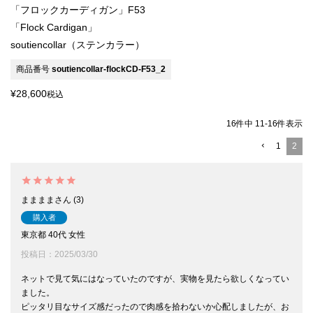
「フロックカーディガン」F53
「Flock Cardigan」
soutiencollar（ステンカラー）
商品番号
soutiencollar-flockCD-F53_2
¥
28,600
税込
16
件中
11
-
16
件表示
1
2
まままま
3
購入者
東京都
40代
女性
投稿日
2025/03/30
ネットで見て気にはなっていたのですが、実物を見たら欲しくなってい
ました。

ピッタリ目なサイズ感だったので肉感を拾わないか心配しましたが、お