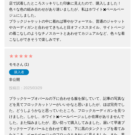
店で試着したところスッキリした印象に見えたので、購入しました！

色々な色の組み合わせがあり迷いましたが、私はホワイト✖️ペールベー
ジュにしました。

ブラックジャケットの中に着れば華やかフォーマル、普通のジャケット
やカーディガンと合わせてきちんと目オフィススタイル、サイトページ
の着こなしのようなチノスカートとあわせてカジュアルなど、色々な着
こなしができそうで楽しみです。
モモ
1
購入者
非公開
投稿日
2025/03/29
ブラックケープオパールの下に合わせる服を探していて、記事の写真な
どを見てフロックカットソーがいいかなと思いましたが、ほぼ完売でし
た。どうしようかなと思っていたところ、フロックカーディガンを見つ
けました。しかし、ホワイト✖️ペールベージュしか在庫がありませんで
した。また悩みましたが、思い切って購入してみました。届いて早速ブ
ラックケープオパールと合わせて着て、下に黒のタンクトップを着てみ
たところ、ペールベージュのフロックもきれいに見えました。また、黒