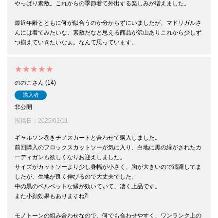
やっぱり素敵。これからの季節着て外出する楽しみが増えました。

最近年齢とともに何が似合うのか分からずにいましたが、マドリガルさ
んには着てみたいな、素敵だなと思える商品が沢山ありこれから少しず
ののこ
14
購入者
非公開
投稿日
2025/02/11
ギャルソン巻きチノスカートと合わせて購入しました。

前回購入のフロックスカットソーが気に入り、白地に黒の縁がされたカ
ーディガンも欲しくなりお迎えしました。

サイズがカットソーより少し身幅が小さく、胸が大きいので躊躇してま
したが、生地が良く伸びるので大丈夫でした。

中の黒のベルベットな縁が効いていて、凄く上品です。

また小顔効果もありますね⁈

モノトーンの組み合わせなので、何でも合わせやすく、ワンランク上の