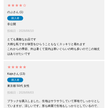
のぶ
1
購入者
非公開
投稿日
2026/06/10
とても素敵なお品です

大柄な私ですが体型をひらうこともなくスッキリと着れます

これからの季節、外は暑くて室内は寒いぐらいの時も多いのでこの袖丈
はありがたいです
Kaje
13
購入者
東京都
50代
女性
投稿日
2026/06/03
ブラックを購入しました。生地はサラサラしていて厚地でしっかりとし
ていますが、涼しいです。形も綺麗で生地もしっかりとしているので、