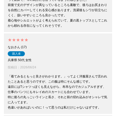
前後で丈のデザインが異なっているところも素敵で、後ろはお尻まわり
を自然にカバーしてくれる安心感があります。洗濯後もシワが目立ちに
くく、扱いやすいところも良かったです。

着心地やシルエットがよく考えられていて、夏の黒トップスとしてこれ
なお
17
購入者
兵庫県
50代
女性
投稿日
2026/06/24
「着てみるともっと良さがわかります。」ってよく洋服屋さんで言われ
たことあると思うのですが、この服は特にそんな感じです。

遠目にはTシャツっぽくも見えながら、布帛なのでカジュアルすぎず、
仕事のパンツにもキレイめのスカートにも合わせています。

特に後ろの丸っこいラインと長さ、それと前の切れ込みがオシャレで気
に入ってます。
