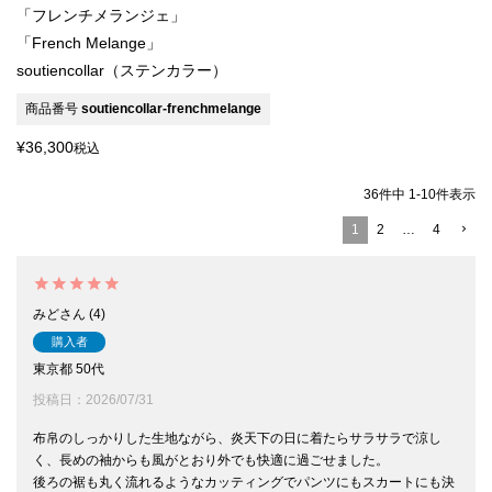
「フレンチメランジェ」
「French Melange」
soutiencollar（ステンカラー）
商品番号
soutiencollar-frenchmelange
¥
36,300
税込
36
件中
1
-
10
件表示
1
2
…
4
みど
4
購入者
東京都
50代
投稿日
2026/07/31
布帛のしっかりした生地ながら、炎天下の日に着たらサラサラで涼し
く、長めの袖からも風がとおり外でも快適に過ごせました。

後ろの裾も丸く流れるようなカッティングでパンツにもスカートにも決