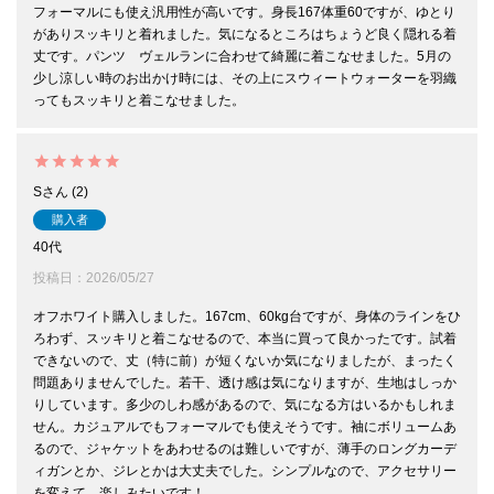
フォーマルにも使え汎用性が高いです。身長167体重60ですが、ゆとり
がありスッキリと着れました。気になるところはちょうど良く隠れる着
丈です。パンツ　ヴェルランに合わせて綺麗に着こなせました。5月の
少し涼しい時のお出かけ時には、その上にスウィートウォーターを羽織
ってもスッキリと着こなせました。
S
2
購入者
40代
投稿日
2026/05/27
オフホワイト購入しました。167cm、60kg台ですが、身体のラインをひ
ろわず、スッキリと着こなせるので、本当に買って良かったです。試着
できないので、丈（特に前）が短くないか気になりましたが、まったく
問題ありませんでした。若干、透け感は気になりますが、生地はしっか
りしています。多少のしわ感があるので、気になる方はいるかもしれま
せん。カジュアルでもフォーマルでも使えそうです。袖にボリュームあ
るので、ジャケットをあわせるのは難しいですが、薄手のロングカーデ
ィガンとか、ジレとかは大丈夫でした。シンプルなので、アクセサリー
を変えて、楽しみたいです！