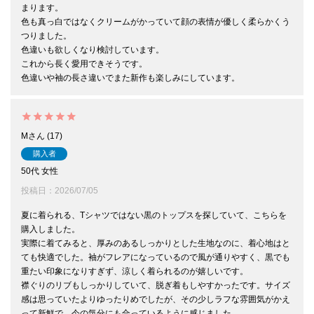
まります。

色も真っ白ではなくクリームがかっていて顔の表情が優しく柔らかくう
つりました。

色違いも欲しくなり検討しています。

これから長く愛用できそうです。

色違いや袖の長さ違いでまた新作も楽しみにしています。
M
17
購入者
50代
女性
投稿日
2026/07/05
夏に着られる、Tシャツではない黒のトップスを探していて、こちらを
購入しました。

実際に着てみると、厚みのあるしっかりとした生地なのに、着心地はと
ても快適でした。袖がフレアになっているので風が通りやすく、黒でも
重たい印象になりすぎず、涼しく着られるのが嬉しいです。

襟ぐりのリブもしっかりしていて、脱ぎ着もしやすかったです。サイズ
感は思っていたよりゆったりめでしたが、その少しラフな雰囲気がかえ
って新鮮で、今の気分にも合っているように感じました。
