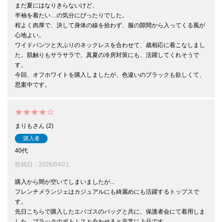
まだ夏にはなりきらないけど、

半袖を着たい…の気分にぴったりでした。

程よく肉厚で、決して身体の線を拾わず、服の隙間から入ってくる風が
心地よい。

ワイドパンツと大ぶりのネックレスを合わせて、歳相応に着こなしまし
た。肌触りもサラサラで、真夏の冷房対策にも、活躍してくれそうで
す。

今回、オフホワイトを購入しましたが、色違いのブラックも欲しくて、
思案中です。
まりも
2
購入者
40代
投稿日
2026/04/21
購入から間が空いてしまいましたが...

フレンチメランジェはカジュアルにも綺麗めにも活躍するトップスで
す。

先日こちらで購入したエバゴスのバッグと共に、保護者会にて着用しま
した。ブラックのボトムスと合わせると非常に上品です。
