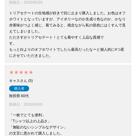
投稿日
2026/05/20
トリアセテートの生地感が好きで目に止まり購入しました。お色はオフ
ホワイトとなっていますが、アイボリーなのか生成り色なのか、かなり
赤黄味がつよく感じ、着てみると、残念ながら私の肌色にはくすんで見
えてしまいました。

たださすがトリアセテート！とても着やすく上品な質感で

す。

もっと白よりのオフホワイトでしたら最高だったなーと個人的に4つ星
キャス
5
購入者
秋田県
60代
投稿日
2026/04/26
「一枚でとても便利」

「Tシャツ以上の上品さ」

「無駄のないシンプルなデザイン」

の文言に惹かれて購入しました。
