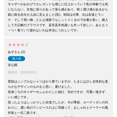
ギャザーのおかげでエレガントな感じに仕上がっていて私の年齢でも気
にならない。生地に張りがあって落ち感があり、軽く透け感があるから
鏡に映る自分が上品に見えました(笑)。初回は仕事、次は友達とラン
チ、そして買い物…どんな場面でもしっくりくるので出番が多い。購入
して大正解のブラウスです、是非是非色違いも作って欲しい。あともう
一つ！着ていて疲れないのは本当にうれしいです。
あず
2
購入者
非公開
投稿日
2026/06/29
普段はシンプルなシャツばかり着ていますが、たまには少し女性的な柔
らかなデザインのものをと思い、選びました。

前身ごろのギャザーやふんわりした袖口、甘めですが、可愛い過ぎず、
いい感じです。

思ったよりはしっかりした生地でしたが、今の季節、カーディガンの代
わりに、濃い色のワンピースの上に羽織って、おしゃれとクーラーの風
対策と一石二鳥です。
