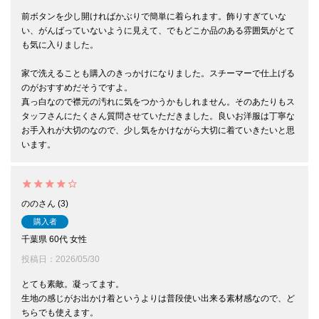
前ボタンを少し開ければかぶりで簡単に着られます。飾りすぎていな
い、がんばっていないように見えて、でもどこか品のある雰囲気がとて
も気に入りました。

家で洗えることも購入のきっかけになりました。スチーマーで仕上げる
のがおすすめだそうですよ。

真っ白なので襟元の汚れに気をつかうかもしれません。そのあたりもス
タッフさんにたくさん質問させていただきました。良いお洋服は丁寧な
お手入れが大切のなので、少し気をかけながら大切に着ていきたいと思
います。
のの
3
購入者
千葉県
60代
女性
投稿日
2026/05/30
とても素敵。凝ってます。

生地の感じがお出かけ着というよりは普段使い出来る素材感なので、ど
ちらでも使えます。
