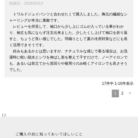
投稿日
2026/05/13
　トワルドジュイパンツと合わせたくて購入しました。胸元の繊細なシ
ャーリングが本当に素敵です。

　レビューを拝見して、袖口から少し上にゴムが入っている事がわか
り、袖丈も気にならず注文出来ました。少したくし上げて袖口を折り返
すと、ちょうど良い感じでした。羽織りとして夏の冷房対策などにも長
く活用できそうです。

　好みもあるかとは思いますが、ナチュラルな感じで着る場合は、お洗
濯時に軽い脱水とシワを伸ばし形を整えて干すだけで、ノーアイロンで
も、あるいは前立てから首回りや裾周りのみ軽くアイロンでも良さそう
17
件中
1
-
10
件表示
1
2
（）
ご購入の前に知っておいてほしいこと