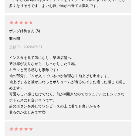
多くなりそうです。よいお買い物が出来て大満足です。
ボンゾ姉御
6
非公開
投稿日
2026/05/21
インスタを見て気になり、早速店舗へ。

透け感がありながら、しっかりした生地。

キラッと光る感じも素敵です♪

袖の部分にゴムが入っているのか無理なく袖上げも出来ます。

袖上げすると袖がふわっとボリュームが出るのでまた違った感じで楽し
めます♪

可愛らしい感じだけでなく、前がV開きなのでカジュアルにもシックな
ボトムスにも合いそうです。

前のボタンを外してワンピースの上に着ても良いかも☺️

着るのが楽しみです😊