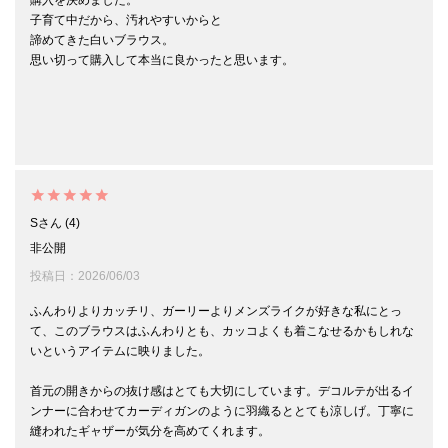
子育て中だから、汚れやすいからと

諦めてきた白いブラウス。

思い切って購入して本当に良かったと思います。

S
4
非公開
投稿日
2026/06/03
ふんわりよりカッチリ、ガーリーよりメンズライクが好きな私にとっ
て、このブラウスはふんわりとも、カッコよくも着こなせるかもしれな
いというアイテムに映りました。

首元の開きからの抜け感はとても大切にしています。デコルテが出るイ
ンナーに合わせてカーディガンのように羽織るととても涼しげ。丁寧に
縫われたギャザーが気分を高めてくれます。
