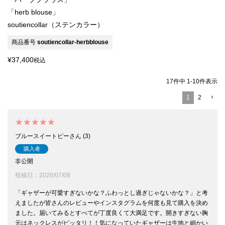
「herb blouse」
soutiencollar（ステンカラー）
商品番号
soutiencollar-herbblouse
¥
37,400
税込
17
件中
1
-
10
件表示
1
2
ブルースイートピー
3
購入者
非公開
投稿日
2026/07/08
「ギャザーが可愛すぎないかな？ふわっとし過ぎじゃないかな？」と考
えましたが皆さんのレビューやインスタグラムを何度も見て購入を決め
ました。届いてみるとすべてが丁度良くて大満足です。開きすぎない胸
元はネックレスがピッタリ！！気になっていたギャザーは生地と細かい