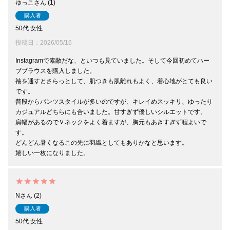
ゆっこ
1
購入者
50代
女性
投稿日
2026/05/16
Instagramで素敵だな、といつも見ていました。そして今回初めてハー
ブブラウスを購入しました。

袖を通すとさらっとして、肌つきも肌離れもよく、着心地がとても良い
です。

普段からパンツスタイルが多いのですが、キレイめスッキリ、ゆったり
カジュアルどちらにも合いました。甘すぎず優しいシルエットです。

肩幅があるのでＶネックをよく着ますが、胸元もあきすぎず程よいで
す。

どんどん暑くなるこの先に羽織としてもありかなと思います。

嬉しい一枚になりました。
N
2
購入者
50代
女性