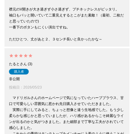
襟元のV開きが大き過ぎず小さ過ぎず、プチネックレスがピッタリ。

袖口もパッと開いていて二重見えするとこがまた素敵！（最初、二枚だ
と思っていたので)

一番下のボタンもにくい演出ですね。

ただひとつ、丈があと２、３センチ長いと良かったかな～
たると
3
購入者
非公開
投稿日
2026/05/23
　マドリガルさんのホームページで気になっていたハーブブラウス、甘
口で可愛らしい雰囲気に惹かれ先日購入させていただきました。　

　実際に手にしてみると、ちょっと想像と違う生地感でした。もう少し
柔らかな感じかと思っていましたが、ハリ感があるからこそ綺麗なライ
ンが出るのかと気がつきました。また細部まで丁寧な工夫がされていて
感心しました。

　これからの季節はタンクトップをインナーに上着のように使うことが