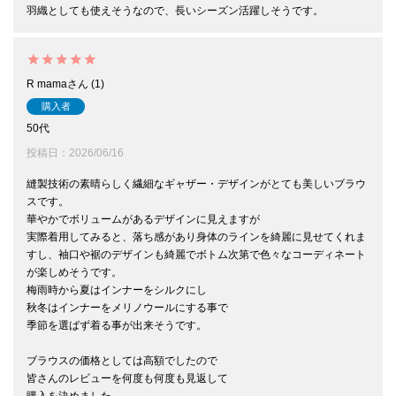
羽織としても使えそうなので、長いシーズン活躍しそうです。
R mama
1
購入者
50代
投稿日
2026/06/16
縫製技術の素晴らしく繊細なギャザー・デザインがとても美しいブラウ
スです。

華やかでボリュームがあるデザインに見えますが

実際着用してみると、落ち感があり身体のラインを綺麗に見せてくれま
すし、袖口や裾のデザインも綺麗でボトム次第で色々なコーディネート
が楽しめそうです。

梅雨時から夏はインナーをシルクにし

秋冬はインナーをメリノウールにする事で

季節を選ばず着る事が出来そうです。

ブラウスの価格としては高額でしたので

皆さんのレビューを何度も何度も見返して

購入を決めました。
