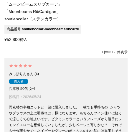
「ムーンビームスリブカーデ」
「Moonbeams RibCardigan」
soutiencollar（ステンカラー）
商品番号
soutiencollar-moonbeamsribcardi
¥
52,800
税込
1
件中
1
-
1
件表示
みっぽりん
4
購入者
兵庫県
50代
女性
投稿日
2026/05/24
同素材の半袖ニットと一緒に購入しました。一枚でも手持ちのTシャツ
やブラウスの上に羽織れば、様になります。もちろんツイン使いは軽く
て涼しくて心地よいです。ビタミンカラーというフレーズから勝手にレ
モンイエローを想像していましたが、少しベージュ寄りかな？　それで
も十分爽やかで、ネイビーやグレーのボトムスのおい私には重宝しそう