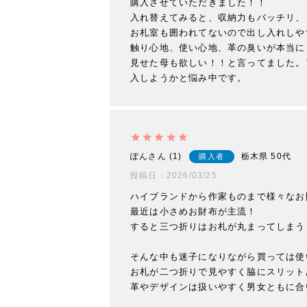
購入させていただきました！！

入れ替えてみると、収納力もバッチリ、
お札室も囲われてないので出し入れしや
触り心地、使い心地、革の臭いが本当に
見せた母も欲しい！！と言ってました。
入しようかと悩み中です。
ぽん
1
栃木県
50代
購入者
投稿日
2026/03/25
ハイブランドから作家ものまで様々なお
最近は小さめお財布が主流！

すると三つ折りはお札が丸まってしまう
そんな中も迷子になりながら買っては使
お札が二つ折りで見やすく脇にスリット
革やデザインは扱いやすく男女ともに合