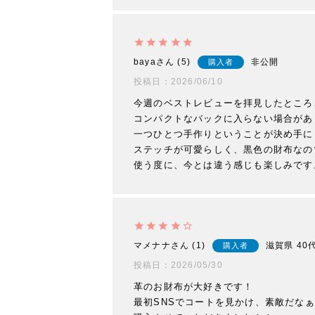
baya
5
非公開
購入者
投稿日
2026/06/10
今週のベストレビューを拝見したところ
コンパクトなバックに入らない場合があ
一つひとつ手作りということが決め手に
ステッチが可愛らしく、黒色の財布なの
使う度に、今とは違う感じも楽しみです
マメナナ
1
滋賀県
40
購入者
投稿日
2026/05/30
革のお財布が大好きです！

最初SNSでコートを見かけ、素敵だな