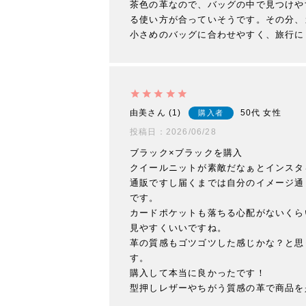
茶色の革なので、バッグの中で見つけや
る使い方が合っていそうです。その分、
由美
1
50代
女性
購入者
投稿日
2026/06/28
ブラック×ブラックを購入

クイールニットが素敵だなぁとインスタ
通販ですし届くまでは自分のイメージ通
です。

カードポケットも落ちる心配がないくら
見やすくいいですね。

革の質感もゴツゴツした感じかな？と思
す。

購入して本当に良かったです！
