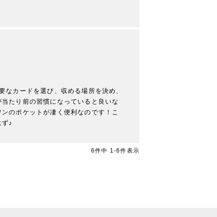
要なカードを選び、収める場所を決め、
が当たり前の習慣になっていると良いな
ワンのポケットが凄く便利なのです！こ
ず♪
6
件中
1
-
6
件表示