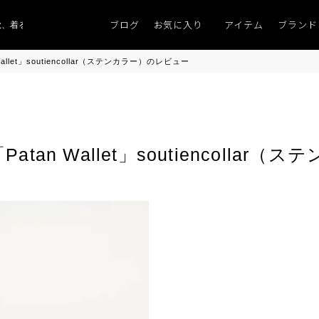
ブログ
お気に入り
アイテム
ブランド
、着るものがない」
「キレイなニット」
ポイント9％「マンスリーポイントキ
let」soutiencollar（ステンカラー）のレビュー
an Wallet」soutiencollar