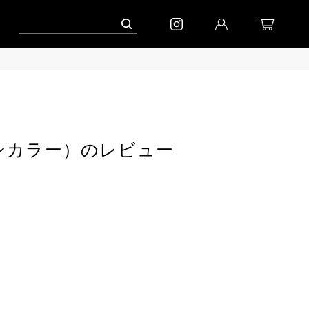
ャンペーン」
到着(8/7)｜eb.a.gos
予約│「エッグジャケット GREY」
（ステンカラー）のレビュー