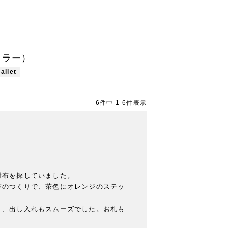
ンカラー）
allet
6
件中
1
-
6
件表示
布を探していました。

革のつくりで、茶色にオレンジのステッ
く、出し入れもスムーズでした。お札も