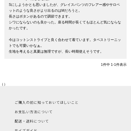
Sにしようかとも思いましたが、グレイスパンツのフレアー感やサロペ
ットのような良さがより出るのはMだろうと。

長さはボタンがあるので調節できます。

シワにならないのも良かった。座る時間が長くてもほとんど気にならな
かったです。

今はコットンストライプと良く合わせて着ています。タペストリーニッ
トでも可愛いかなぁ。

生地を考えると真夏は無理ですが、長い時期使えそうです。
1
件中
1
-
1
件表示
（）
ご購入の前に知っておいてほしいこと
お支払い方法について
配送・送料について
サイズガイド