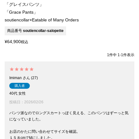
「グレイスパンツ」
「Grace Pants」
soutiencollar×Eatable of Many Orders
商品番号
soutiencollar-salopette
¥
64,900
税込
1
件中
1
-
1
件表示
Imiman
27
購入者
40代
女性
投稿日
2026/02/26
パンツ派なのでロングスカートっぽく見える、このパンツはずーっと気
になっていました。

お店のかたに問い合わせてサイズを確認。

１５８cmでMにしました。
