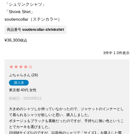
「シュリンクシャツ」
「Shrink Shirt」
soutiencollar（ステンカラー）
商品番号
soutiencollar-shrinkshirt
¥
36,300
税込
3
件中
1
-
3
件表示
ぷちゃら
26
購入者
東京都
40代
女性
投稿日
2025/05/11
大きめのシャツしか持っていなかったので、ジャケットのインナーとし
て着られるシャツが欲しいと思い、購入しました。

ポタージュもブラックも素敵だったのですが、手持ちに無い色というこ
とでカーキを選びました。

日頃Mサイズなのですが、以前他のシャツで「サイズ1」を購入した際