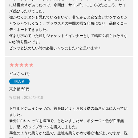
に結構余裕があったので、今回は「サイズ0」にしてみたところ、サイ
ズ感ぴったりでした。

襟がなくボタンも隠れているせいか、着てみると変な言い方をするとシ
ャツシャツしくなく、ブラウスとの中間の様な印象になり、品良くコー
ディネートできました。

何より求めていた通りジャケットのインナーとして幅広く着られそうな
のが有り難いです。

ビシッと決めたい時の必勝シャツにしたいと思います！
ビゴ
7
購入者
東京都
50代
投稿日
2025/04/18
トワルドジュイシャツの、首をほどよくおおう襟の高さが気に入ってい
ました。

春先に白いシャツを追加で、と思いましたが、ポタージュ色が在庫無
し。思い切ってブラックを購入しました。

墨色のような柔らかな黒で、生地も柔らかめで着心地がよいですが、洗