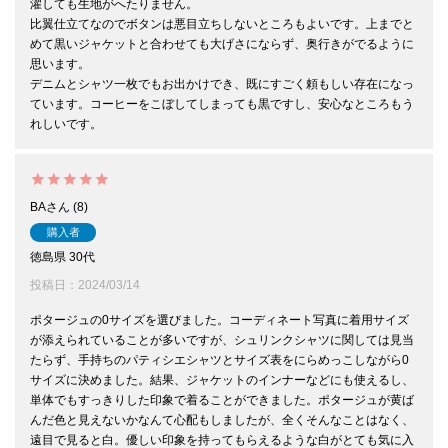
濯しても生地がへたりません。

比翼仕立てなのでボタンは悪目立ちしないところもよいです。上までと
めて黒いジャケットと合わせても大げさにならず、奥行きがでるように
思います。

デニムとシャツ一枚でもお出かけでき、既にすごく頼もしい存在になっ
ています。コーヒーをこぼしてしまっても黒ですし、安心なところもう
れしいです。
BA
8
購入者
徳島県
30代
投稿日
2024/03/14
ポタージュの0サイズを選びました。コーディネート写真に着用サイズ
が添えられていることが多いですが、シュリンクシャツに関しては見当
たらず、手持ちのパティシエシャツとサイズ表をにらめっこしながら0
サイズに決めました。結果、ジャケットのインナーなどにも使えるし、
単体でもすっきりした印象で着ることができました。ポタージュが黄ば
んだ色と見えないかなんて心配もしましたが、全くそんなことはなく、
遠目で見ると白。優しい印象を持ってもらえるような白がとても気に入