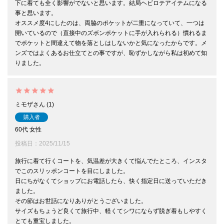
下に着ても全く影響がでないと思います。結局ヘビロテアイテムになる
事と思います。

オススメ度4にしたのは、両脇のポケットが二重になっていて、一つは
開いているので（直接中のズボンポケットに手が入れられる）慣れるま
でポケットと間違えて物を落としはしないかと気になったからです。メ
ンズではよくあるお仕立てとの事ですが、恥ずかしながら私は初めて知
りました。
ミモザ
1
購入者
60代
女性
投稿日
2025/11/15
旅行に着て行くコートを、気温差が大きくて悩んでたところ、インスタ
でこのスリッポンコートを目にしました。

日にちがなくてショップにお電話したら、快く指定日に送っていただき
ました。

その節はお世話になりありがとうございました。

サイズもちょうど良くて旅行中、軽くてシワにならず脱ぎ着もしやすく
とても重宝しました。
