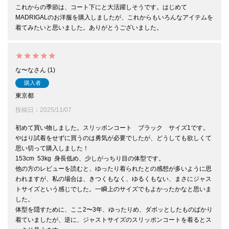
これからの季節は、コート下にと大活躍しそうです。はじめて
MADRIGALのお洋服を購入しましたが、これからもいろんなアイテムを
着てみたいと思いました。ありがとうございました。
な〜な
1
購入者
東京都
投稿日
2025/11/07
初めて買い物しました。スリッポンコート　ブラック　サイズ1です。

やはり試着をせずに買うのは勇気が必要でしたが、どうしても欲しくて
思い切って購入しました！

153cm  53kg  身長低め、少しがっちり目の体型です。

他の方のレビューを読むと、ゆったり着られたとの感想が多いように思
われますが、私の場合は、きつくもなく、ゆるくもない、まさにジャス
トサイズという感じでした。一瞬上のサイズでもよかったかなと思いま
した。

体型を隠すために、ここ2〜3年、ゆったりめ、ダボッとしたものばかり
着ていましたが、逆に、ジャストサイズのスリッポンコートを着るとス