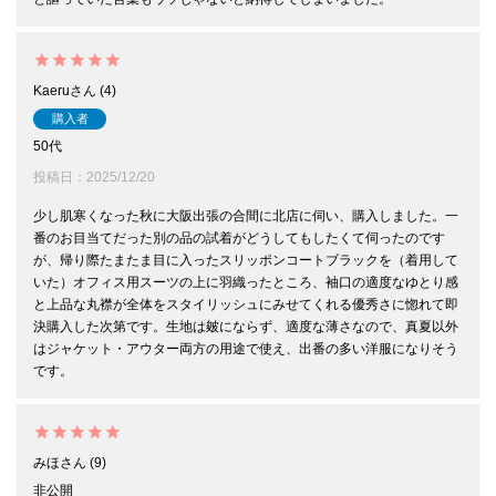
Kaeru
4
購入者
50代
投稿日
2025/12/20
少し肌寒くなった秋に大阪出張の合間に北店に伺い、購入しました。一
番のお目当てだった別の品の試着がどうしてもしたくて伺ったのです
が、帰り際たまたま目に入ったスリッポンコートブラックを（着用して
いた）オフィス用スーツの上に羽織ったところ、袖口の適度なゆとり感
と上品な丸襟が全体をスタイリッシュにみせてくれる優秀さに惚れて即
決購入した次第です。生地は皴にならず、適度な薄さなので、真夏以外
はジャケット・アウター両方の用途で使え、出番の多い洋服になりそう
です。
みほ
9
非公開