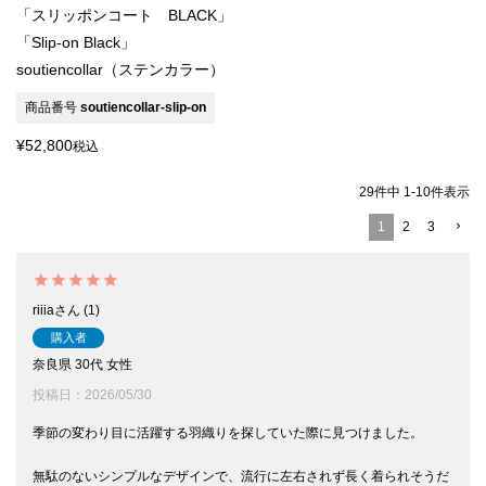
「スリッポンコート BLACK」
「Slip-on Black」
soutiencollar（ステンカラー）
商品番号
soutiencollar-slip-on
¥
52,800
税込
29
件中
1
-
10
件表示
1
2
3
riiia
1
購入者
奈良県
30代
女性
投稿日
2026/05/30
季節の変わり目に活躍する羽織りを探していた際に見つけました。

無駄のないシンプルなデザインで、流行に左右されず長く着られそうだ