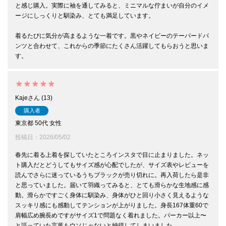
と感じ購入。実際に袖を通してみると、ミニマルな佇まいが自分のイメ
ージにしっくりと馴染み、とても満足しています。

着るたびに気分が高まるような一着です。黒やネイビーのテーパードパ
ンツと合わせて、これからの季節にたくさん活躍してもらおうと思いま
す。
Kaje
13
購入者
東京都
50代
女性
投稿日
2026/05/02
春先に着る上着を探していたところインスタで目に止まりました。ネッ
ト購入だとどうしてもサイズ感が心配でしたが、サイズ表やレビューを
読んでさらに迷っているうちブラックが売り切れに。再入荷したら是非
と思っていました。届いて羽織ってみると、とても滑らかな生地感に感
動。滑らかですごく身体に馴染み、身体がひと回り小さく見えるような
スッキリ感にも感動してテンションが上がりました。身長167体重60で
肩幅広め腕長めですがサイズ1で問題なく着れました。パーカー以上〜
と謳っていた言葉もウソじゃないと納得してしまいました。