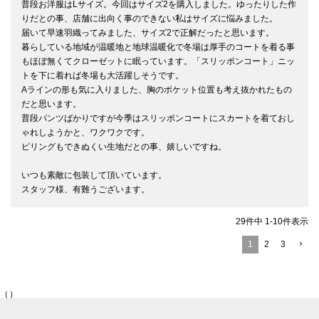
普段お洋服はLサイズ。今回はサイズ2を購入しました。ゆったりした作
りだとの事、店舗に出向く事のできない私はサイズに悩みました。

届いて早速羽織ってみました、サイズ2で正解だったと思います。

暮らしている地域が温暖地と地球温暖化で冬場は厚手のコートを着る事
もほぼ無くてクローゼットに眠っています。「スリッポンコート」ニッ
トを下に着れば冬場も大活躍しそうです。

Aラインの形も気に入りました、胸のポケット位置も考え抜かれたもの
だと思います。

普段パンツばかりですが今季はスリッポンコートにスカートを着ておし
ゃれしようかと、ワクワクです。

ピリングもできぬくい生地だとの事、嬉しいですね。

いつも素敵に包装して頂いています。

スタッフ様、有難うございます。
29
件中
1
-
10
件表示
1
2
3
（）