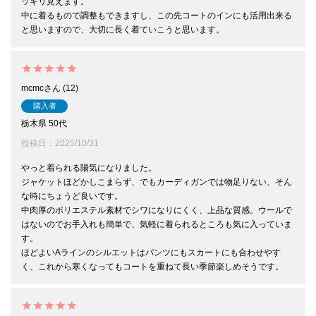
ッキリ見えます。

中に着るもので調整もできますし、この先コートのインにも活用出来る
と思いますので、大切に長く着ていこうと思います。
mcmc
12
購入者
栃木県
50代
投稿日
2025/10/31
やっと着られる陽気になりました。

ジャケットほどかしこまらず、でもカーディガンでは物足りない、そん
な時にちょうど良いです。

中肉厚のポリエステル素材でシワになりにくく、上品な質感。ウールで
はないのでお手入れも簡単で、気軽に着られるところも気に入っていま
す。

ほどよいAラインのシルエットはパンツにもスカートにも合わせやす
く、これから寒くなってもコートを重ねて長い季節楽しめそうです。