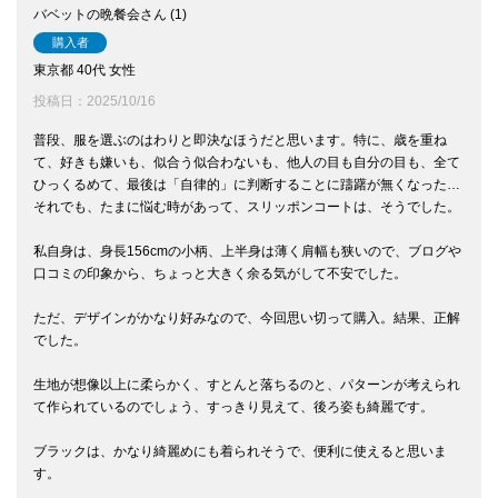
バベットの晩餐会
1
購入者
東京都
40代
女性
投稿日
2025/10/16
普段、服を選ぶのはわりと即決なほうだと思います。特に、歳を重ね
て、好きも嫌いも、似合う似合わないも、他人の目も自分の目も、全て
ひっくるめて、最後は「自律的」に判断することに躊躇が無くなった…
それでも、たまに悩む時があって、スリッポンコートは、そうでした。

私自身は、身長156cmの小柄、上半身は薄く肩幅も狭いので、ブログや
口コミの印象から、ちょっと大きく余る気がして不安でした。

ただ、デザインがかなり好みなので、今回思い切って購入。結果、正解
でした。

生地が想像以上に柔らかく、すとんと落ちるのと、パターンが考えられ
て作られているのでしょう、すっきり見えて、後ろ姿も綺麗です。

ブラックは、かなり綺麗めにも着られそうで、便利に使えると思いま
す。
