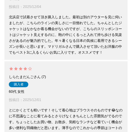
投稿日
2025/12/04
北浜店で試着させて頂き購入しました。最初は別のアウターを見に伺い
ましたが、こちらのラインの美しさに一目惚れでした。ちゃんとしたジ
ャケットはなかなか着る機会がないのですが、こちらのスリッポンコー
トはジャケット見えするのに、鞄の中にくるっと入れて持ち歩ける気楽
さがあるのが魅力的でした。年々暑くなる日本の気候に着用できるシー
ズンが長いと思います。マドリガルさんで購入させて頂いたお洋服の中
でもベスト3に入るくらいお気に入りです。オススメです！
しらたまだんご
7
購入者
60代
女性
投稿日
2025/12/01
とにかくとても軽いです！そして着心地はブラウスそのものです😂なの
に不思議なことに着てみるとさりげなくきちんとした雰囲気がでるので
す。ちょっとしたお買い物、お散歩、気軽なランチなど着ていく機会が
多い便利な羽織物だと思います。薄手なのでこれからの季節はコートの