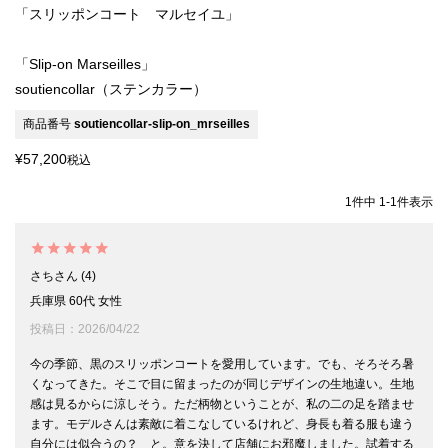
「スリッポンコート マルセイユ」
「Slip-on Marseilles」
soutiencollar（ステンカラー）
商品番号
soutiencollar-slip-on_mrseilles
¥
57,200
税込
1
件中
1
-
1
件表示
さち
4
兵庫県
60代
女性
投稿日
2026/04/22
今の季節、黒のスリッポンコートを愛用しています。でも、そろそろ暑
くなってきた。そこで目に留まったのが同じデザインの生地違い。生地
感は見るからに涼しそう。ただ柄物ということが、私の二の足を踏ませ
ます。モデルさんは素敵に着こなしているけれど、身長も着る服も違う
自分には似合うの？　と。意を決して店舗にお邪魔しました。試着する