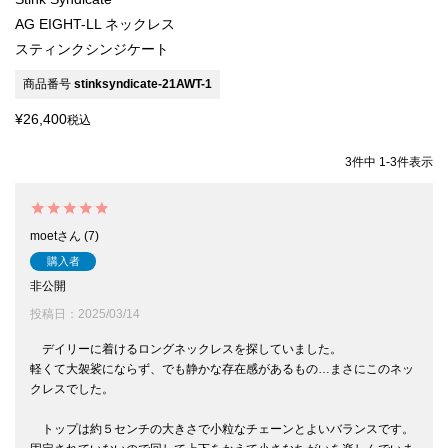
AG EIGHT-LL ネックレス
スティンクシンジケート
商品番号
stinksyndicate-21AWT-1
¥
26,400
税込
3
件中
1
-
3
件表示
moet
7
購入者
非公開
投稿日
2025/03/14
　デイリーに着けるロングネックレスを探していました。

軽くて大袈裟にならず、でも静かな存在感があるもの…まさにこのネッ
クレスでした。

　トップは約５センチの大きさで小粒なチェーンとよいバランスです。
