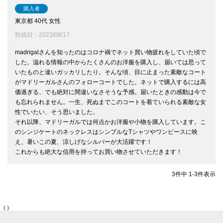
購入者
東京都
40代
女性
投稿日
2023/08/17
madrigalさんを知ったのはコロナ禍でネット買い物疲れをしていた頃で
した。溢れる情報の中からたくさんのお洋服を購入し、届いては思って
いたものと違いガッカリしたり。そんな頃、目に止まった素敵なコート
がマドリーガルさんのフォローコートでした。ネットで購入するには高
価過ぎる、でも絶対に間違いなさそうな予感。届いたときの感動は今で
も忘れられません。一生、死ぬまでこのコートを着ていられる素敵な女
性でいたい、そう思いました。

それ以降、マドリーガルでは何点かお洋服や小物を購入しています。こ
のシンジケートのネックレスはシンプルなTシャツやワンピースに映
え、暑いこの夏、涼しげなシルバーが大活躍です！

これからも絶大な信用を持ってお買い物させていただきます！
3
件中
1
-
3
件表示
（）