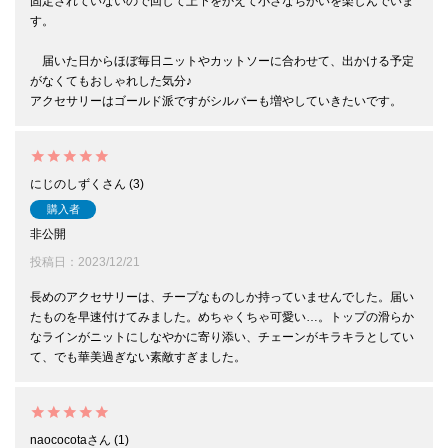
固定されていないので回して上下をかえて小さなちがいを楽しんでいま
す。

　届いた日からほぼ毎日ニットやカットソーに合わせて、出かける予定
がなくてもおしゃれした気分♪

にじのしずく
3
購入者
非公開
投稿日
2023/12/21
長めのアクセサリーは、チープなものしか持っていませんでした。届い
たものを早速付けてみました。めちゃくちゃ可愛い…。トップの滑らか
なラインがニットにしなやかに寄り添い、チェーンがキラキラとしてい
て、でも華美過ぎない素敵すぎました。
naococota
1