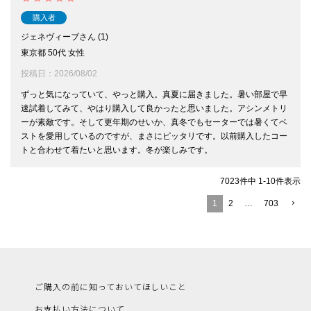
購入者
ジェネヴィーブ
1
東京都
50代
女性
投稿日
2026/08/02
ずっと気になっていて、やっと購入。真夏に届きました。暑い部屋で早
速試着してみて、やはり購入して良かったと思いました。アシンメトリ
ーが素敵です。そして更年期のせいか、真冬でもセーターでは暑くてベ
ストを愛用しているのですが、まさにピッタリです。以前購入したコー
トと合わせて着たいと思います。冬が楽しみです。
7023
件中
1
-
10
件表示
1
2
…
703
ご購入の前に知っておいてほしいこと
お支払い方法について