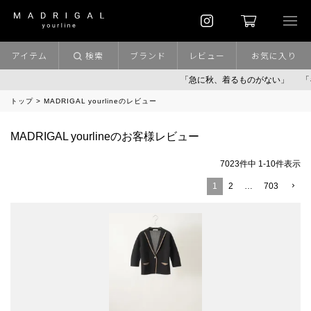
アイテム
検索
ブランド
レビュー
お気に入り
「急に秋、着るものがない」
「キレ
トップ
MADRIGAL yourlineのレビュー
MADRIGAL yourlineのお客様レビュー
7023
件中
1
-
10
件表示
1
2
…
703