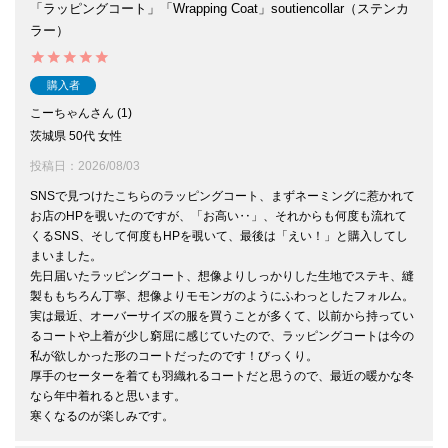
「ラッピングコート」「Wrapping Coat」soutiencollar（ステンカ
ラー）
購入者
こーちゃん
1
茨城県
50代
女性
投稿日
2026/08/03
SNSで見つけたこちらのラッピングコート、まずネーミングに惹かれて
お店のHPを覗いたのですが、「お高い‥」、それからも何度も流れて
くるSNS、そして何度もHPを覗いて、最後は「えい！」と購入してし
まいました。

先日届いたラッピングコート、想像よりしっかりした生地でステキ、縫
製ももちろん丁寧、想像よりモモンガのようにふわっとしたフォルム。
実は最近、オーバーサイズの服を買うことが多くて、以前から持ってい
るコートや上着が少し窮屈に感じていたので、ラッピングコートは今の
私が欲しかった形のコートだったのです！びっくり。

厚手のセーターを着ても羽織れるコートだと思うので、最近の暖かな冬
なら年中着れると思います。

寒くなるのが楽しみです。