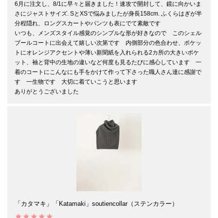
6月に注文し、8/1に早々と届きました！速攻で開封して、鏡に向かいま
さにジャストサイズ. SとXSで悩みましたが身長158cm. ふくらはぎが半
分程隠れ、ロングスカートやパンツも表にでて素敵です

いつも、メンズスタイル感覚のシンプルな形が好きなので　このシェル
ブールコートに出会えて嬉しい次第です　内側部分の色合わせ、ポケッ
トにオレンジアクセントや薄い新聞紙を入れられる2カ所の大きいポケ
ット、袖と背中の生地の違いなど何度も見るたびに感心しています　一
着のコートにこんなにも手をかけて作って下さった職人さん達に感謝で
す　一生物です　大切に着ていこうと思います

ありがとうございました
「カタマキ」「Katamaki」soutiencollar（ステンカラー）