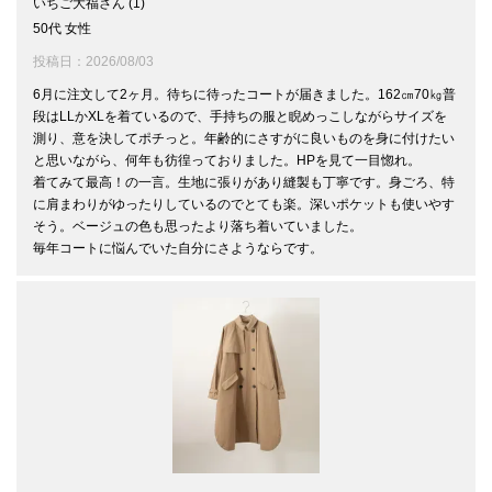
いちご大福
1
50代
女性
投稿日
2026/08/03
6月に注文して2ヶ月。待ちに待ったコートが届きました。162㎝70㎏普
段はLLかXLを着ているので、手持ちの服と睨めっこしながらサイズを
測り、意を決してポチっと。年齢的にさすがに良いものを身に付けたい
と思いながら、何年も彷徨っておりました。HPを見て一目惚れ。

着てみて最高！の一言。生地に張りがあり縫製も丁寧です。身ごろ、特
に肩まわりがゆったりしているのでとても楽。深いポケットも使いやす
そう。ベージュの色も思ったより落ち着いていました。

毎年コートに悩んでいた自分にさようならです。