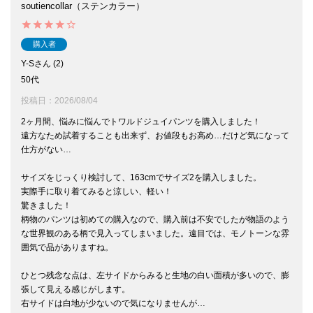
soutiencollar（ステンカラー）
購入者
Y-S
2
50代
投稿日
2026/08/04
2ヶ月間、悩みに悩んでトワルドジュイパンツを購入しました！

遠方なため試着することも出来ず、お値段もお高め…だけど気になって
仕方がない…

サイズをじっくり検討して、163cmでサイズ2を購入しました。

実際手に取り着てみると涼しい、軽い！

驚きました！

柄物のパンツは初めての購入なので、購入前は不安でしたが物語のよう
な世界観のある柄で見入ってしまいました。遠目では、モノトーンな雰
囲気で品がありますね。

ひとつ残念な点は、左サイドからみると生地の白い面積が多いので、膨
張して見える感じがします。

右サイドは白地が少ないので気になりませんが…
