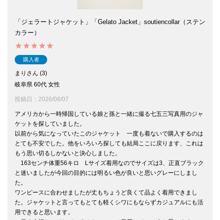
「ジェラートジャケット」「Gelato Jacket」soutiencollar（ステン
カラー）
購入者
まり
3
岐阜県
60代
女性
投稿日
2026/08/07
アメリカから一時帰国している娘と孫と一緒に撮る七五三写真用のジャ
ケットを探していました。

以前から気になっていたこのジャケット　一度も着ないで購入するのは
とても不安でした。他をいろいろ探しても結局ここに戻ります、これは
もう思い切るしかないと決心しました。

　163センチ体重56キロ　Lサイズ着用なのでサイズは3、正直ブラック
と迷いましたが今回の目的には明るい色が良いと思いグレーにしまし
た。

ワンピースに合わせましたが丈もちょうど良くて品よく着用できまし
た。ジャケットと言ってもとても軽くシワにもならずカジュアルにも活
用できると思います。
