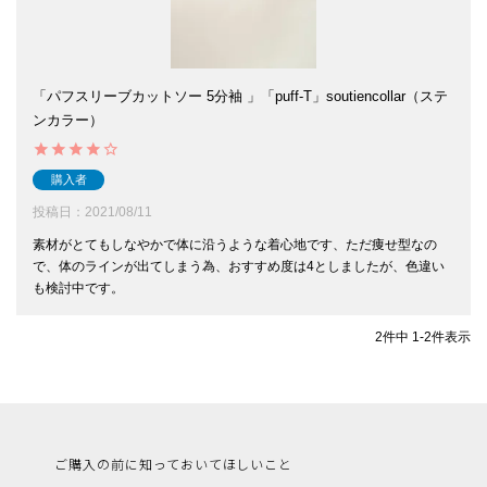
「パフスリーブカットソー 5分袖 」「puff-T」soutiencollar（ステ
ンカラー）
購入者
投稿日
2021/08/11
素材がとてもしなやかで体に沿うような着心地です、ただ痩せ型なの
で、体のラインが出てしまう為、おすすめ度は4としましたが、色違い
も検討中です。
2
件中
1
-
2
件表示
ご購入の前に知っておいてほしいこと