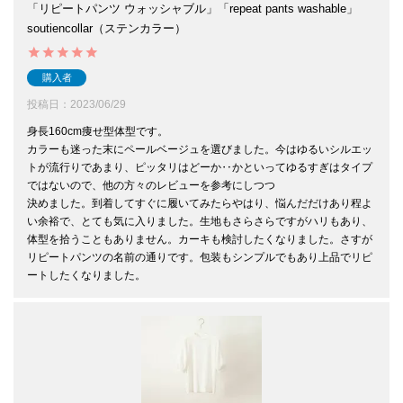
「リピートパンツ ウォッシャブル」「repeat pants washable」
soutiencollar（ステンカラー）
購入者
投稿日
2023/06/29
身長160cm痩せ型体型です。

カラーも迷った末にペールベージュを選びました。今はゆるいシルエッ
トが流行りであまり、ピッタリはどーか‥かといってゆるすぎはタイプ
ではないので、他の方々のレビューを参考にしつつ

決めました。到着してすぐに履いてみたらやはり、悩んだだけあり程よ
い余裕で、とても気に入りました。生地もさらさらですがハリもあり、
体型を拾うこともありません。カーキも検討したくなりました。さすが
リピートパンツの名前の通りです。包装もシンプルでもあり上品でリピ
ートしたくなりました。