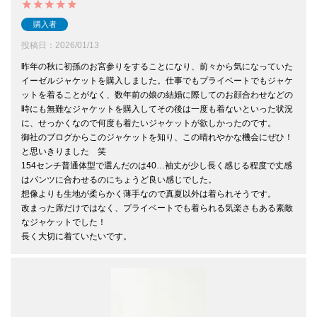
購入者
投稿日
2026/01/13
昨年の秋に初孫のお宮参りをすることになり、前々から気になっていた
イーゼルジャケットを購入しました。仕事でもプライベートでもジャケ
ットを着ることがなく、数年前の娘の結婚に際してのお顔合わせなどの
時にも無難なジャケットを購入してその後は一度も着ないといった状況
に、せっかくなので何度も着たいジャケットが欲しかったのです。

御社のブログからこのジャケットを知り、この晴れやかな機会にぜひ！
と思いきりました　笑

154センチ普通体型で選んだのは40…袖丈が少し長く感じる程度で丈感
はパンツに合わせるのにちょうど良い感じでした。

想像よりも生地が柔らかく薄手なので真夏以外は着られそうです。

改まった席だけではなく、プライベートでも着られる気楽さもある素敵
なジャケットでした！

長く大切に着ていたいです。