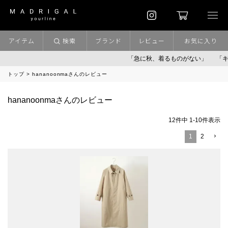
アイテム
検索
ブランド
レビュー
お気に入り
「急に秋、着るものがない」
「キレイ
トップ
hananoonmaさんのレビュー
hananoonmaさんのレビュー
12
件中
1
-
10
件表示
1
2