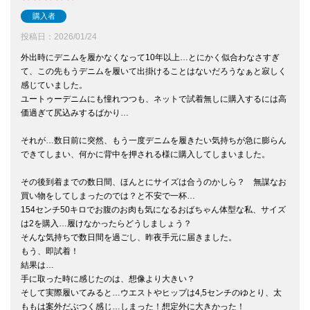
購入者
投稿日
2026/01/24
外出時にデニムを履かなくなって10年以上…とにかく似合わなさすぎ
て、この先もうデニムを履いて出掛けることはないだろうなぁと寂しく
感じていました。

ユートゥーデニムにも憧れつつも、ネットで試着無しに購入するには高
価過ぎて尻込みするばかり…

それが…数日前に突然、もう一度デニムを履きたい気持ちが急に膨らん
できてしまい、何かに背中を押される様に購入してしまいました。

その後到着までの数日間、ほんとにサイズは合うのかしら？　無謀なお
買い物をしてしまったのでは？と不安で一杯…

154センチ50キロでお腹のお肉も気になるおばちゃん体型な私、サイズ
は2を購入…履けなかったらどうしましょう？

そんな気持ちで数日間を過ごし、昨夜手元に届きました。

もう、即試着！

結果は…

手に取った時に感じたのは、想像より大きい？

そして実際履いてみると…ウエストやヒップは4,5センチのゆとり、太
ももは案外だぶつく感じ…しまった！想定外に大きかった！
