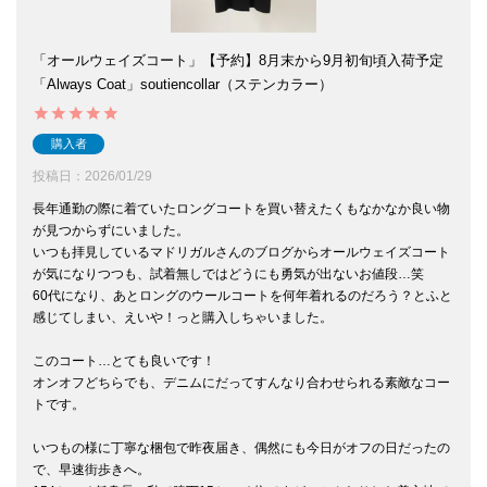
「オールウェイズコート」【予約】8月末から9月初旬頃入荷予定
「Always Coat」soutiencollar（ステンカラー）
購入者
投稿日
2026/01/29
長年通勤の際に着ていたロングコートを買い替えたくもなかなか良い物
が見つからずにいました。

いつも拝見しているマドリガルさんのブログからオールウェイズコート
が気になりつつも、試着無しではどうにも勇気が出ないお値段…笑

60代になり、あとロングのウールコートを何年着れるのだろう？とふと
感じてしまい、えいや！っと購入しちゃいました。

このコート…とても良いです！

オンオフどちらでも、デニムにだってすんなり合わせられる素敵なコー
トです。

いつもの様に丁寧な梱包で昨夜届き、偶然にも今日がオフの日だったの
で、早速街歩きへ。
