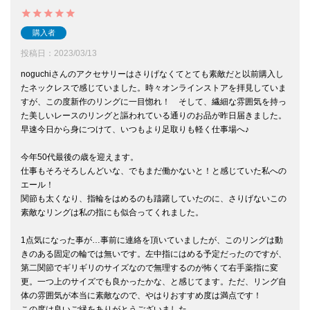
購入者
投稿日
2023/03/13
noguchiさんのアクセサリーはさりげなくてとても素敵だと以前購入し
たネックレスで感じていました。時々オンラインストアを拝見していま
すが、この度新作のリングに一目惚れ！　そして、繊細な雰囲気を持っ
た美しいレースのリングと謳われている通りのお品が昨日届きました。

早速今日から身につけて、いつもより足取りも軽く仕事場へ♪

今年50代最後の歳を迎えます。

仕事もそろそろしんどいな、でもまだ働かないと！と感じていた私への
エール！

関節も太くなり、指輪をはめるのも躊躇していたのに、さりげないこの
素敵なリングは私の指にも似合ってくれました。

1点気になった事が…事前に連絡を頂いていましたが、このリングは動
きのある固定の輪では無いです。左中指にはめる予定だったのですが、
第二関節でギリギリのサイズなので無理するのが怖くて右手薬指に変
更。一つ上のサイズでも良かったかな、と感じてます。ただ、リング自
体の雰囲気が本当に素敵なので、やはりおすすめ度は満点です！
