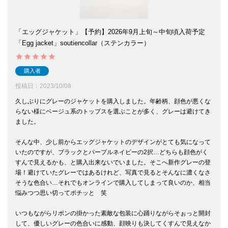
「エッグジャケット」【予約】2026年9月上旬～中旬頃入荷予定
「Egg jacket」soutiencollar（ステンカラー）
購入者
投稿日
2023/10/08
久しぶりにグレーのジャケットを購入しました。年齢柄、顔色が悪くな
らない様にベージュ系のトップスを選ぶことが多く、グレーは避けてき
ました。

そんな中、少し前からエッグジャケットのデザインがとても気になって
いたのですが、ブラックとパープルネイビーの2択…どちらも顔色がく
すんで見えるかも、と購入出来ないでいました。そこへ新作グレーの登
場！避けていたグレーではあるけれど、写真で見るとそんなに濃くなさ
そうな色合い…それでもオンラインで購入してしまって良いのか、相当
悩みつつ思い切ってポチッと　笑

いつもながらリボンの掛かった素敵な包装に心踊りながらそぉっと開封
して、優しいグレーの色合いに感動、顔映りも決してくすんで見えなか