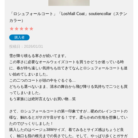
「ロシュフォールコート」「Loshfall Coat」soutiencollar（ステン
カラー）
購入者
投稿日
2026/01/31
雪が降り積もる寒さが続いてます。

この寒さに必要なオールウェイズコートを買うかどうか迷っている時
に、春が待ち遠しい気持ちも出てきてなんとロシュフォールコートも迷
い始めてしまいました。

この二つのコートが頭の中をぐるぐる…

どちらも選べないまま、清水の舞台から飛び降りる気持ちで二つとも買
ってしまいました。

もう家族には絶対言えないお買い物…笑

さて、ロシュフォールコートの第一印象ですが…硬めのレインコートの
様な、触れるとガサガサ音がする！です。柔らかめの生地を想像してい
たのでびっくりしました！

購入したのはベージュ38Mサイズ、着てみるとサイズ感はちょうど良
く、袖口も指の根元までの長さでした。そして、やっぱり歩くとガサガ