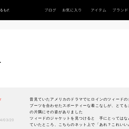
ブログ
お気に入り
アイテム
ブランド
るものがない」
「キレイなニット」
ポイント9％「マンスリーポイントキャン
ー
昔見ていたアメリカのドラマでヒロインのツィードの
ブーツを合わせたスポーティーな着こなしが、とても
の片隅にその姿がありました

ツィードのジャケットを見つけると　手にとってはな
4/03/20
ていたところ、こちらのネット上で「あれ？これいい