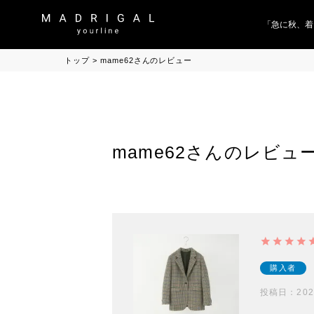
「急に秋、着
トップ
mame62さんのレビュー
mame62さんのレビュ
購入者
投稿日
202