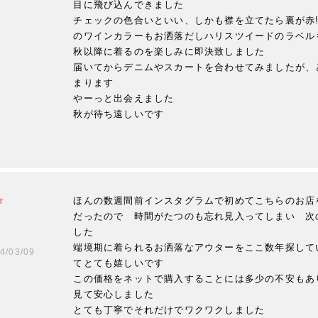
目に飛び込んできました

チェックの色合いといい、しかも襟を立てたら裏が赤
のワインカラーもお洒落だしハリスツイードのラベルも
秋以降に着るのを楽しみに即決致しました

届いてからデニムやスカートを合わせてみましたが、
まります

やーっと出会えました

ほんの数週間前インスタグラムで初めてこちらのお店
だったので　時間がたつのも忘れ見入ってしまい　次
した

端境期に着られるお洒落なアウターをここ数年探して
4/03/09
てとても嬉しいです

この価格をネットで購入することには多少の不安もあ
見て安心しました

とても丁寧でそれだけでワクワクしました
