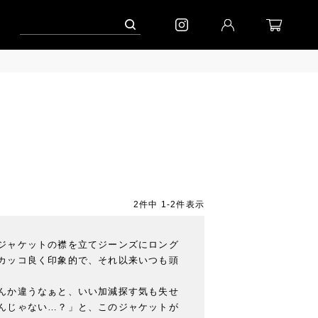
ペーン」
到着(8/7)｜eb.a.gos
予約│「エッグジャケット GREY」
2
件中
1
-
2
件表示
ジャケットの襟を立てジーンズにロング
カッコ良く印象的で、それ以来いつも頭
んか違うなぁと、いい加減探す気も失せ
んじゃない…？」と、このジャケットが