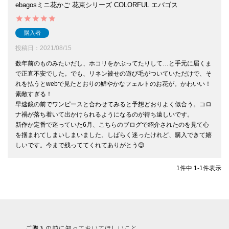
ebagosミニ花かご 花束シリーズ COLORFUL エバゴス
購入者
投稿日
2021/08/15
数年前のものみたいだし、ホコリをかぶってたりして…と手元に届くま
で正直不安でした。でも、リネン被せの遊び毛がついていただけで、そ
れを払うとwebで見たとおりの鮮やかなフェルトのお花が。かわいい！
素敵すぎる！

早速鏡の前でワンピースと合わせてみると予想どおりよく似合う。コロ
ナ禍が落ち着いて出かけられるようになるのが待ち遠しいです。

新作か定番で迷っていた6月、こちらのブログで紹介されたのを見て心
を掴まれてしまいしまいました。しばらく迷ったけれど、購入できて嬉
しいです。今まで残っててくれてありがとう😊
1
件中
1
-
1
件表示
ご購入の前に知っておいてほしいこと