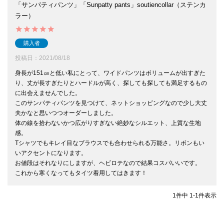
「サンパティパンツ」「Sunpatty pants」soutiencollar（ステンカ
ラー）
購入者
投稿日
2021/08/18
身長が151㎝と低い私にとって、ワイドパンツはボリュームが出すぎた
り、丈が長すぎたりとハードルが高く、探しても探しても満足するもの
に出会えませんでした。

このサンパティパンツを見つけて、ネットショッピングなので少し大丈
夫かなと思いつつオーダーしました。

体の線を拾わないかつ広がりすぎない絶妙なシルエット、上質な生地
感。

Tシャツでもキレイ目なブラウスでも合わせられる万能さ。リボンもい
いアクセントになります。

お値段はそれなりにしますが、ヘビロテなので結果コスパいいです。

1
件中
1
-
1
件表示