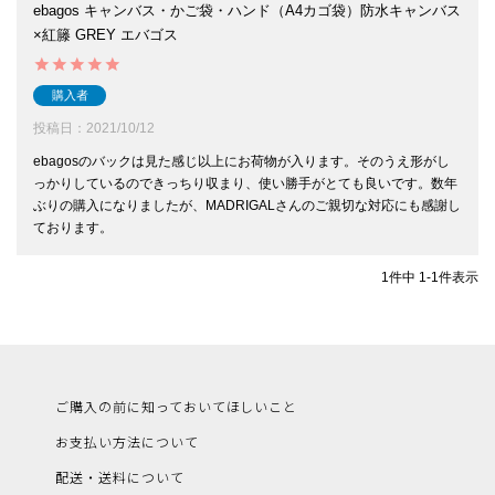
ebagos キャンバス・かご袋・ハンド（A4カゴ袋）防水キャンバス
×紅籐 GREY エバゴス
購入者
投稿日
2021/10/12
ebagosのバックは見た感じ以上にお荷物が入ります。そのうえ形がし
っかりしているのできっちり収まり、使い勝手がとても良いです。数年
ぶりの購入になりましたが、MADRIGALさんのご親切な対応にも感謝し
ております。
1
件中
1
-
1
件表示
ご購入の前に知っておいてほしいこと
お支払い方法について
配送・送料について