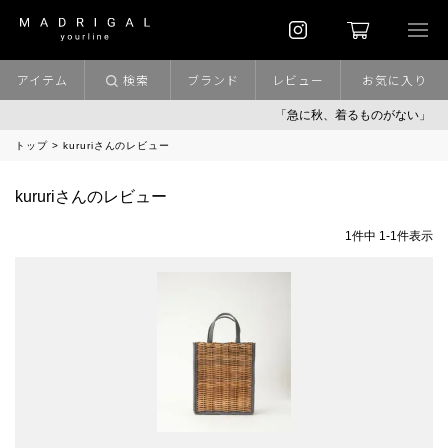
アイテム
検索
ブランド
レビュー
お気に入り
「急に秋、着るものがない」
トップ
kururiさんのレビュー
kururiさんのレビュー
1
件中
1
-
1
件表示