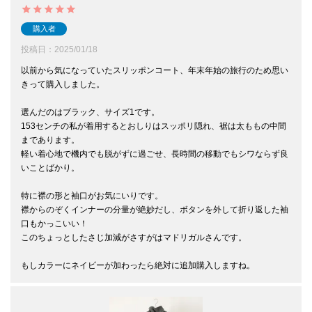
購入者
投稿日
2025/01/18
以前から気になっていたスリッポンコート、年末年始の旅行のため思い
きって購入しました。

選んだのはブラック、サイズ1です。

153センチの私が着用するとおしりはスッポリ隠れ、裾は太ももの中間
まであります。

軽い着心地で機内でも脱がずに過ごせ、長時間の移動でもシワならず良
いことばかり。

特に襟の形と袖口がお気にいりです。

襟からのぞくインナーの分量が絶妙だし、ボタンを外して折り返した袖
口もかっこいい！

このちょっとしたさじ加減がさすがはマドリガルさんです。

もしカラーにネイビーが加わったら絶対に追加購入しますね。