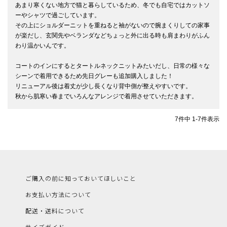
あまり寒くない地方で猫と暮らしているため、冬でも自宅ではカットソ
ーやシャツで過ごしています。

その上にショルダーニットを重ねると袖がないので腕まくりしての家事
が楽だし、玄関先やベランダなどちょっと外に出る時も肩まわりがふん
わり温かいんです。

コートのインにするとタートルネックニットみたいだし、日常の様々な
シーンで着用できるため先日グレーも追加購入しました！

リニューアル後は着丈が少し長くなり背中側が整えやすいです。

秋から肌寒い春までいろんなアレンジで着用させていただきます。
7
件中
1
-
7
件表示
ご購入の前に知っておいてほしいこと
お支払い方法について
配送・送料について
サイズガイド