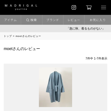
アイテム
検索
ブランド
レビュー
お気に入り
「急に秋、着るものがない」
「キ
トップ
moetさんのレビュー
moetさんのレビュー
7
件中
1
-
7
件表示