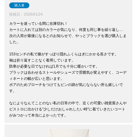
購入者
投稿日
2026/01/24
カラーを迷っている間に在庫切れ！

カートに入れては別のカラーが気になり、何度も同じ事を繰り返し…

次の入荷が最後になるとのお知らせで、やっとブラックを選び購入しま
した。

153センチの私で膝がすっぽり隠れふくらはぎにかかる長さです。

袖は折り返すことなく着用しています。

防寒が必要な日でなければ1月でも十分に暖かいです。

ブラックは合わせるストールやシューズで雰囲気が変えやすく、コーデ
ィネートの幅が広いと思います。

ボアのためブローチをつけてもピンの跡が気にならない所も嬉しいで
す。

なによりなんてことのない私の日常の中で、近くの可愛い雑貨屋さんや
ビストロに出かける"少しだけおしゃれしたい時"に着ていきたいコート
がみつかって本当によかったです。