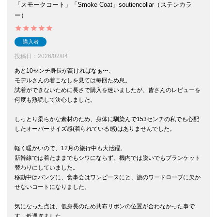
「スモークコート」「Smoke Coat」soutiencollar（ステンカラ
ー）
購入者
投稿日
2026/02/04
あと10センチ身長が高ければなぁ〜、

モデルさんの着こなしを見ては毎回ため息。

試着ができないために長さで購入を迷いましたが、皆さんのレビューを
何度も熟読して決心しました。

しっとり柔らかな素材のため、身体に馴染んで153センチの私でも心配
したオーバーサイズ感(着られている感)はありませんでした。

軽く暖かいので、12月の旅行中も大活躍。

新幹線では着たままでもシワにならず、機内では脱いでもブランケット
替わりにしていました。

移動中はパンツに、食事会はワンピースにと、旅のワードローブに欠か
せないコートになりました。

気になった点は、低身長のため共布リボンの位置が合わなかった事で
す。低過ぎました。
