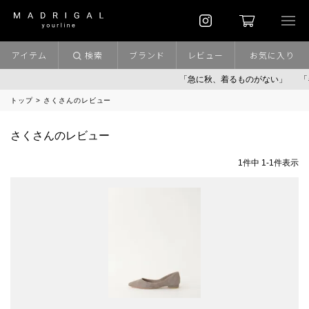
アイテム
検索
ブランド
レビュー
お気に入り
「急に秋、着るものがない」
「
トップ
さくさんのレビュー
さくさんのレビュー
1
件中
1
-
1
件表示