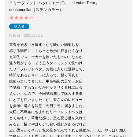
「リーフレット ペタ(スエード)」 「Leaflet Peta」
soutiencollar（ステンカラー）
購入者
投稿日
2025/03/31
立春を過ぎ、日毎柔らかな暖かい陽射しを

感じる季節に。ふらっと散歩に行きたくなり

玄関先でスニーカーを履いたものの、なんか

違う気がする…そう思うタイミングで見つけ

たリーフレットペタ。お気に入りに登録して、

時間があるとサイトに入って、暫く写真と

睨めっこしてました。甲高幅広の足で、お店

で試着してもなかなかピッタリくる靴に出会

えない。なので、今回試着無しで購入する事

にとても迷いました。が、皆さんのレビュー

を参考に購入を決意。先日手元に届きました。

大切に不織布に包まれたリーフレットペタは

とても軽く、華奢な感じ。恐る恐る足を入れて

みると…幅はやはり少し狭い感じがあるけれど、

皮が柔らかくそっと私の足を包んでくれる感覚が。うん。やっぱり頼ん
で良かった！と思いました。未だ遠出はしていないけれど、これから仕