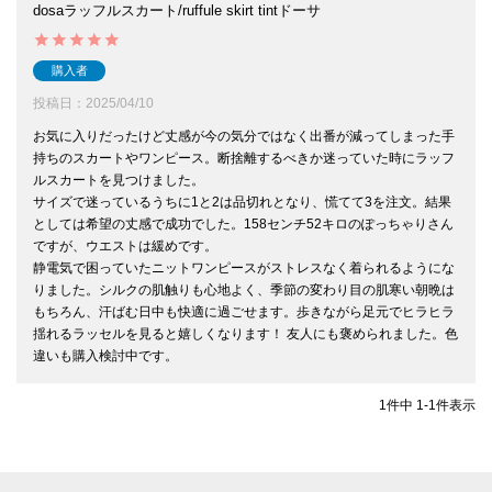
dosaラッフルスカート/ruffule skirt tintドーサ
購入者
投稿日
2025/04/10
お気に入りだったけど丈感が今の気分ではなく出番が減ってしまった手
持ちのスカートやワンピース。断捨離するべきか迷っていた時にラッフ
ルスカートを見つけました。

サイズで迷っているうちに1と2は品切れとなり、慌てて3を注文。結果
としては希望の丈感で成功でした。158センチ52キロのぽっちゃりさん
ですが、ウエストは緩めです。

静電気で困っていたニットワンピースがストレスなく着られるようにな
りました。シルクの肌触りも心地よく、季節の変わり目の肌寒い朝晩は
もちろん、汗ばむ日中も快適に過ごせます。歩きながら足元でヒラヒラ
揺れるラッセルを見ると嬉しくなります！ 友人にも褒められました。色
違いも購入検討中です。
1
件中
1
-
1
件表示