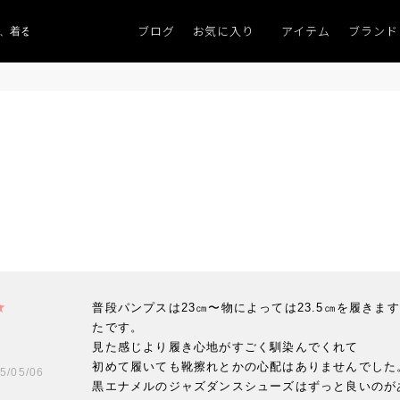
ブログ
お気に入り
アイテム
ブランド
、着るものがない」
「キレイなニット」
ポイント9％「マンスリーポイントキ
普段パンプスは23㎝〜物によっては23.5㎝を履きま
たです。

見た感じより履き心地がすごく馴染んでくれて

初めて履いても靴擦れとかの心配はありませんでした。
5/05/06
黒エナメルのジャズダンスシューズはずっと良いのが