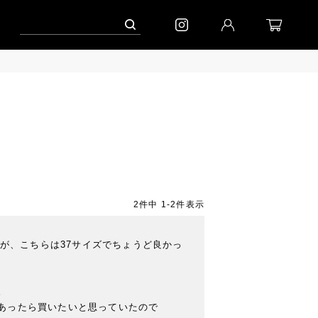
ャンペーン」
到着｜2026AW「シフォンニット」
到着｜2026AW「マガジン
2
件中
1
-
2
件表示
すが、こちらは37サイズでちょうど良かっ


あったら買いたいと思っていたので
