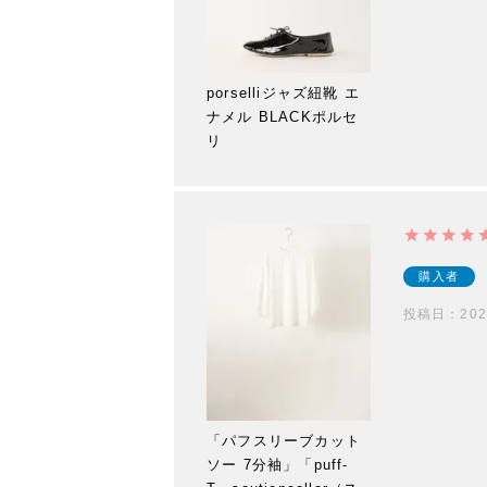
porselliジャズ紐靴 エ
ナメル BLACKポルセ
リ
購入者
投稿日
202
「パフスリーブカット
ソー 7分袖」「puff-