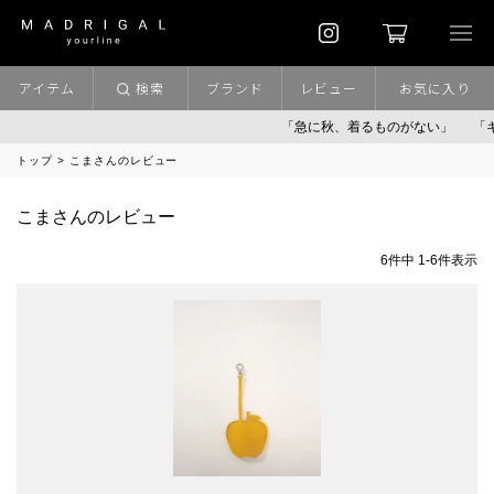
アイテム
検索
ブランド
レビュー
お気に入り
「急に秋、着るものがない」
「キ
トップ
こまさんのレビュー
こまさんのレビュー
6
件中
1
-
6
件表示