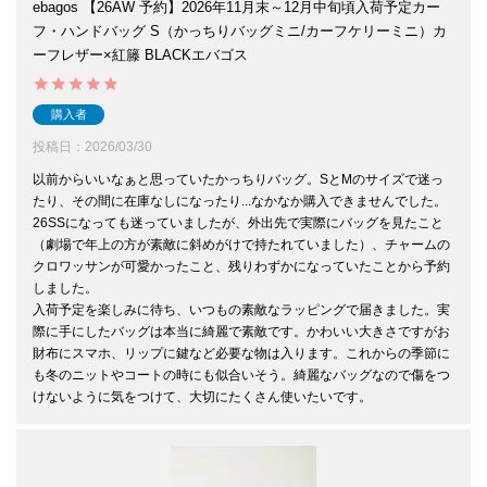
ebagos 【26AW 予約】2026年11月末～12月中旬頃入荷予定カー
フ・ハンドバッグ S（かっちりバッグミニ/カーフケリーミニ）カ
ーフレザー×紅籐 BLACKエバゴス
購入者
投稿日
2026/03/30
以前からいいなぁと思っていたかっちりバッグ。SとMのサイズで迷っ
たり、その間に在庫なしになったり...なかなか購入できませんでした。
26SSになっても迷っていましたが、外出先で実際にバッグを見たこと
（劇場で年上の方が素敵に斜めがけで持たれていました）、チャームの
クロワッサンが可愛かったこと、残りわずかになっていたことから予約
しました。

入荷予定を楽しみに待ち、いつもの素敵なラッピングで届きました。実
際に手にしたバッグは本当に綺麗で素敵です。かわいい大きさですがお
財布にスマホ、リップに鍵など必要な物は入ります。これからの季節に
も冬のニットやコートの時にも似合いそう。綺麗なバッグなので傷をつ
けないように気をつけて、大切にたくさん使いたいです。