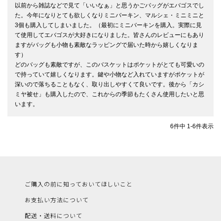
以前から雑誌などで見て「いいなぁ」と思うかごバッグがエバゴスでし
た。今年になりとても欲しくなりミニバーキン、マルシェ・ミニミニと
3個も購入してしまいました。（最初にミニバーキンを購入。実際に見
て使用してエバゴスが大好きになりました。皆さんのレビューにもあり
ますがバッグも小物も素敵なラッピングで届いた時から嬉しくなりま
す）

どのバッグも素敵ですが、このバスケットはポケットがとても可愛いの
で持っていて嬉しくなります。鍵や小物など入れていますがポケットが
深いので落ちることもなく、取り出しやすくて良いです。後から「カシ
ミヤ被せ」も購入したので、これからの季節もたくさん使用したいと思
います。
6
件中
1
-
6
件表示
ご購入の前に知っておいてほしいこと
お支払い方法について
配送・送料について