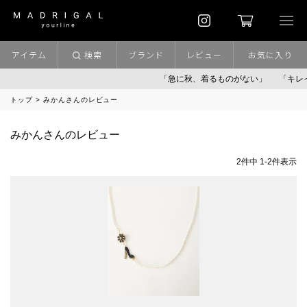
アイテム
検索
ブランド
レビュー
お気に入り
「急に秋、着るものがない」
「キレ
トップ
みかんさんのレビュー
みかんさんのレビュー
2
件中
1
-
2
件表示