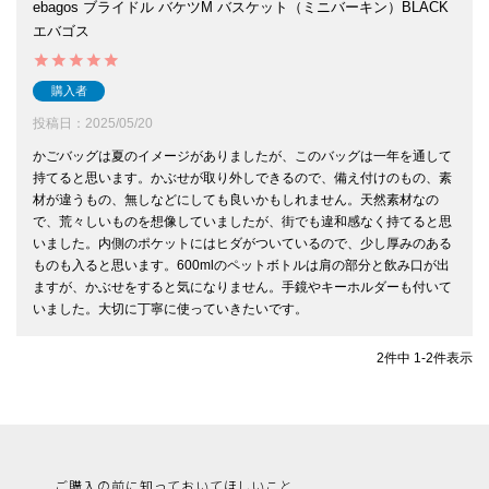
ebagos ブライドル バケツM バスケット（ミニバーキン）BLACK
エバゴス
購入者
投稿日
2025/05/20
かごバッグは夏のイメージがありましたが、このバッグは一年を通して
持てると思います。かぶせが取り外しできるので、備え付けのもの、素
材が違うもの、無しなどにしても良いかもしれません。天然素材なの
で、荒々しいものを想像していましたが、街でも違和感なく持てると思
いました。内側のポケットにはヒダがついているので、少し厚みのある
ものも入ると思います。600mlのペットボトルは肩の部分と飲み口が出
ますが、かぶせをすると気になりません。手鏡やキーホルダーも付いて
いました。大切に丁寧に使っていきたいです。
2
件中
1
-
2
件表示
ご購入の前に知っておいてほしいこと