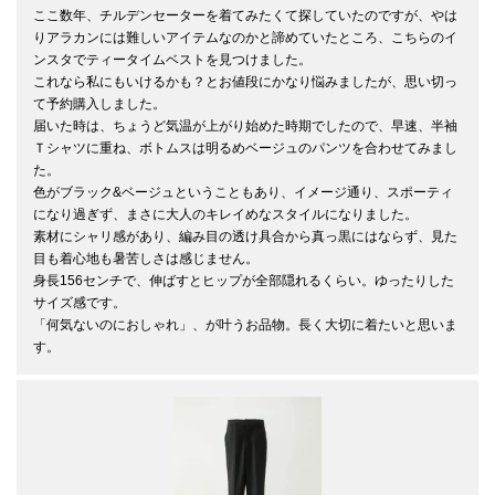
ここ数年、チルデンセーターを着てみたくて探していたのですが、やは
りアラカンには難しいアイテムなのかと諦めていたところ、こちらのイ
ンスタでティータイムベストを見つけました。

これなら私にもいけるかも？とお値段にかなり悩みましたが、思い切っ
て予約購入しました。

届いた時は、ちょうど気温が上がり始めた時期でしたので、早速、半袖
Ｔシャツに重ね、ボトムスは明るめベージュのパンツを合わせてみまし
た。

色がブラック&ベージュということもあり、イメージ通り、スポーティ
になり過ぎず、まさに大人のキレイめなスタイルになりました。

素材にシャリ感があり、編み目の透け具合から真っ黒にはならず、見た
目も着心地も暑苦しさは感じません。

身長156センチで、伸ばすとヒップが全部隠れるくらい。ゆったりした
サイズ感です。

「何気ないのにおしゃれ」、が叶うお品物。長く大切に着たいと思いま
す。