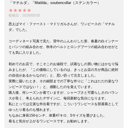
「マチルダ」「Matilda」soutiencollar（ステンカラー）
投稿日
2026/05/30
思えばマイ・ファースト・マドリガルさんが、ワンピースの「マチル
ダ」でした。

コーディネート写真で見た、背中のふんわりした形、春夏の白インナー
とパンツの組み合わせ、秋冬のベルトとロングブーツの組み合わせがと
ても気に入りました。

初めてのお店で、そこそこのお値段で、試着なしの買い物にはかなり悩
みましたが、「この価格にしているのは、きっとお店の方が商品に絶対
の自信があるからなのだ」と、思い切って注文しました。

実際に届いたとき、その細部までの丁寧な作りに「これはただの楽なワ
ンピースではない！」と、感動したのを覚えています。

購入後、何シーズンか着ていますが、シャープさと可愛らしさのバラン
スが良く、考えられたデザインに、毎回新鮮な気分になります。

私にとっては立派な外出着ですが、こういうワンピースを部屋着として
ゆったり着るのも憧れます。

ちなみに身長156センチ、体重47キロ、Sサイズを選びました。
