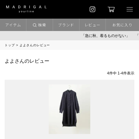
アイテム
検索
ブランド
レビュー
お気に入り
「急に秋、着るものがない」
「
トップ
よよさんのレビュー
よよさんのレビュー
4
件中
1
-
4
件表示