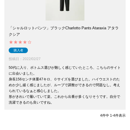
「シャルロットパンツ」ブラックCharlotto Pants Ataraxia アタラ
クシア
購入者
投稿日
2022/02/27
50代に入り、ボトムス選びが難しく感じていたところ、こちらのサイト
に出会いました。

身長156センチ体重47キロ、０サイズを選びました。ハイウエストのた
めか少し緩く感じましたが、ループで調整ができるので問題なし。考え
られているなぁと感心しました。

形がきれいで履いていて楽。これから出番が多くなりそうです。自分で
洗濯できるのも良いですね。
4
件中
1
-
4
件表示