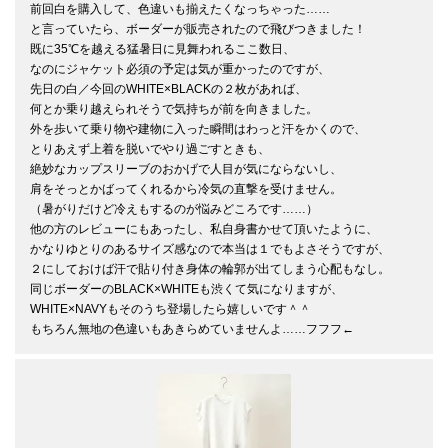
前回白を購入して、色違いも揃えたくなっちゃった……

と言っていたら、ボーダーが販売されたので飛びつきました！

既に35℃を越える猛暑日に見舞われるここ数日、

なのにジャケット必須の予定は気が重かったのですが、

先日の白／今回のWHITE×BLACKの２枚があれば、

何とか乗り越えられそうで気持ちが前を向きました。 

外を歩いて乗り物や建物に入った瞬間はわっと汗をかくので、

とりあえず上着を脱いでやり過ごすときも、

絶妙なカップスリーブのおかげで人目が気にならないし、

肩をそっとかばってくれるから冷気の直撃を受けません。

（暑がりだけど冷えもするのが悩みどころです……） 

他の方のレビューにもあったし、私自身書かせて頂いたように、

かなりゆとりのあるサイズ感なので本当は１でもよさそうですが、 

２にしておけば汗で貼り付き身体の輪郭が出てしまう心配もなし。

同じボーダーのBLACK×WHITEも渋くて気になりますが、

WHITE×NAVYもそのうち登場したら嬉しいです＾＾

もちろん無地の色違いもあきらめていませんよ……フフフ←