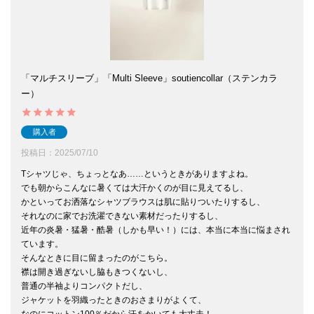
「マルチスリーブ」「Multi Sleeve」soutiencollar（ステンカラ
ー）
購入者
投稿日
2025/07/10
Tシャツじゃ、ちょっとなあ……というときがありますよね。

でも朝からこんなに暑くては大汗かくのが目に見えてるし、

かといってお洒落なシャツブラウスは肌に貼りついたりするし、

それなのに家でお洗濯できない素材だったりするし、

近年の炎暑・猛暑・酷暑（しかも早い！）には、本当に本当に悩まされ
ています。

そんなときに目に留まったのがこちら。

襟は開き過ぎないし脇もきつくないし、

普通の半袖よりコンパクトだし、

ジャケットを羽織ったときのおさまりがよくて、

なのにコットン100％だから汗をかいても大丈夫！
