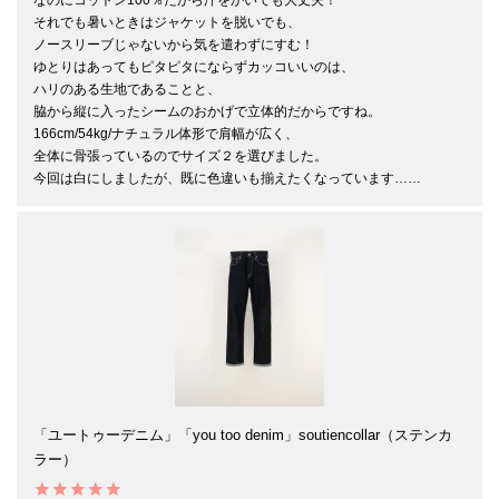
それでも暑いときはジャケットを脱いでも、

ノースリーブじゃないから気を遣わずにすむ！

ゆとりはあってもピタピタにならずカッコいいのは、

ハリのある生地であることと、

脇から縦に入ったシームのおかげで立体的だからですね。

166cm/54kg/ナチュラル体形で肩幅が広く、

全体に骨張っているのでサイズ２を選びました。

今回は白にしましたが、既に色違いも揃えたくなっています……
「ユートゥーデニム」「you too denim」soutiencollar（ステンカ
ラー）