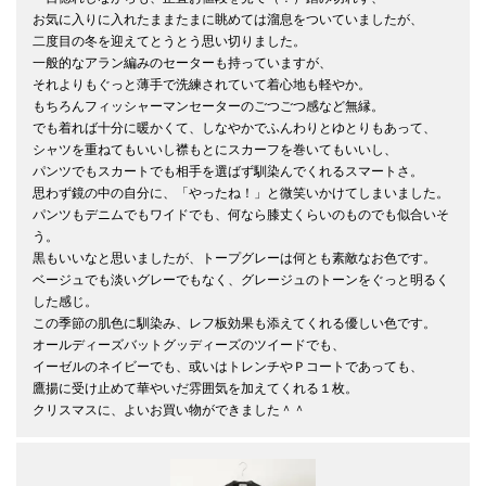
お気に入りに入れたままたまに眺めては溜息をついていましたが、

二度目の冬を迎えてとうとう思い切りました。

一般的なアラン編みのセーターも持っていますが、

それよりもぐっと薄手で洗練されていて着心地も軽やか。

もちろんフィッシャーマンセーターのごつごつ感など無縁。

でも着れば十分に暖かくて、しなやかでふんわりとゆとりもあって、

シャツを重ねてもいいし襟もとにスカーフを巻いてもいいし、

パンツでもスカートでも相手を選ばず馴染んでくれるスマートさ。

思わず鏡の中の自分に、「やったね！」と微笑いかけてしまいました。

パンツもデニムでもワイドでも、何なら膝丈くらいのものでも似合いそ
う。

黒もいいなと思いましたが、トープグレーは何とも素敵なお色です。

ベージュでも淡いグレーでもなく、グレージュのトーンをぐっと明るく
した感じ。

この季節の肌色に馴染み、レフ板効果も添えてくれる優しい色です。

オールディーズバットグッディーズのツイードでも、

イーゼルのネイビーでも、或いはトレンチやＰコートであっても、

鷹揚に受け止めて華やいだ雰囲気を加えてくれる１枚。

クリスマスに、よいお買い物ができました＾＾