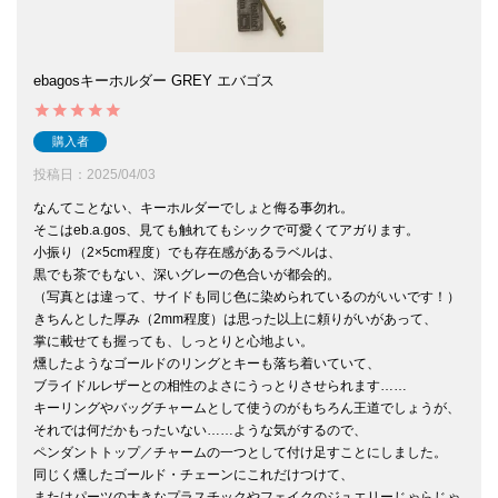
ebagosキーホルダー GREY エバゴス
購入者
投稿日
2025/04/03
なんてことない、キーホルダーでしょと侮る事勿れ。

そこはeb.a.gos、見ても触れてもシックで可愛くてアガります。

小振り（2×5cm程度）でも存在感があるラベルは、

黒でも茶でもない、深いグレーの色合いが都会的。

（写真とは違って、サイドも同じ色に染められているのがいいです！）

きちんとした厚み（2mm程度）は思った以上に頼りがいがあって、

掌に載せても握っても、しっとりと心地よい。

燻したようなゴールドのリングとキーも落ち着いていて、

ブライドルレザーとの相性のよさにうっとりさせられます……

キーリングやバッグチャームとして使うのがもちろん王道でしょうが、

それでは何だかもったいない……ような気がするので、

ペンダントトップ／チャームの一つとして付け足すことにしました。

同じく燻したゴールド・チェーンにこれだけつけて、

またはパーツの大きなプラスチックやフェイクのジュエリーじゃらじゃ