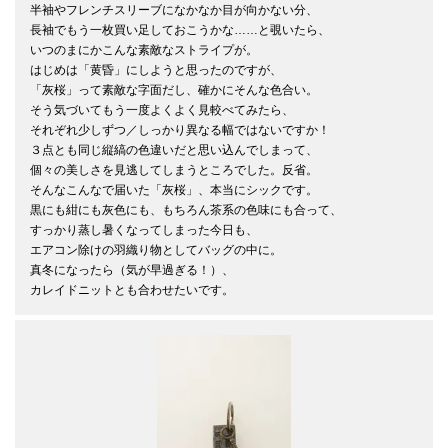
半袖やフレンチスリーブになかなか目が向かない分、

長袖でもう一枚買い足しておこうかな……と覗いたら、

いつのまにかこんな素敵なストライプが。

はじめは「黄昏」にしようと思ったのですが、

「灰桜」って素敵な字面だし、確かにそんな色合い。

そう気づいてもう一度よくよく見較べてみたら、

それぞれ少しずつ／しっかり異なる幅ではないですか！

３点とも同じ縦縞の色違いだと思い込んでしまって、

個々の美しさを見逃してしまうところでした。反省。

そんなこんなで届いた「灰桜」、本当にシックです。

黒にも紺にも灰色にも、もちろん茶系の色味にも合って、

すっかり蒸し暑くなってしまった今日も、

エアコン除けの羽織り物としてバッグの中に。

真冬になったら（気が早過ぎる！）、

カレイドニットとも合わせたいです。