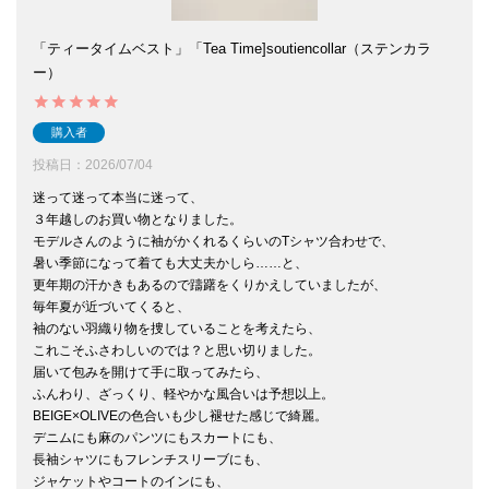
「ティータイムベスト」「Tea Time]soutiencollar（ステンカラ
ー）
購入者
投稿日
2026/07/04
迷って迷って本当に迷って、

３年越しのお買い物となりました。

モデルさんのように袖がかくれるくらいのTシャツ合わせで、

暑い季節になって着ても大丈夫かしら……と、

更年期の汗かきもあるので躊躇をくりかえしていましたが、

毎年夏が近づいてくると、

袖のない羽織り物を捜していることを考えたら、

これこそふさわしいのでは？と思い切りました。

届いて包みを開けて手に取ってみたら、

ふんわり、ざっくり、軽やかな風合いは予想以上。

BEIGE×OLIVEの色合いも少し褪せた感じで綺麗。

デニムにも麻のパンツにもスカートにも、

長袖シャツにもフレンチスリーブにも、

ジャケットやコートのインにも、
