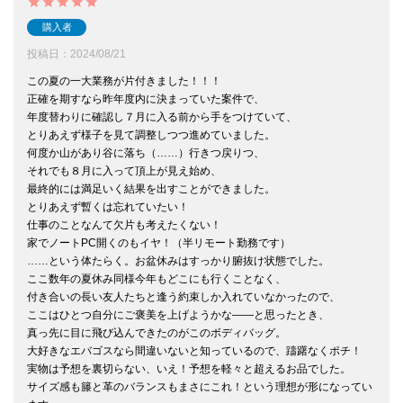
購入者
投稿日
2024/08/21
この夏の一大業務が片付きました！！！

正確を期すなら昨年度内に決まっていた案件で、

年度替わりに確認し７月に入る前から手をつけていて、

とりあえず様子を見て調整しつつ進めていました。

何度か山があり谷に落ち（……）行きつ戻りつ、

それでも８月に入って頂上が見え始め、

最終的には満足いく結果を出すことができました。

とりあえず暫くは忘れていたい！

仕事のことなんて欠片も考えたくない！

家でノートPC開くのもイヤ！（半リモート勤務です）

……という体たらく。お盆休みはすっかり腑抜け状態でした。

ここ数年の夏休み同様今年もどこにも行くことなく、

付き合いの長い友人たちと逢う約束しか入れていなかったので、

ここはひとつ自分にご褒美を上げようかな――と思ったとき、

真っ先に目に飛び込んできたのがこのボディバッグ。

大好きなエバゴスなら間違いないと知っているので、躊躇なくポチ！

実物は予想を裏切らない、いえ！予想を軽々と超えるお品でした。

サイズ感も籐と革のバランスもまさにこれ！という理想が形になってい