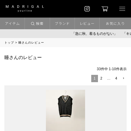
アイテム
検索
ブランド
レビュー
お気に入り
「急に秋、着るものがない」
「キレイ
トップ
睡さんのレビュー
睡さんのレビュー
33
件中
1
-
10
件表示
1
2
…
4