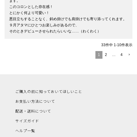
ます。

このコロンとした存在感！

とにかく何より可愛い！

悪目立ちすることなく、斜め掛けでも肩掛けでも寄り添ってくれます。

９月アタマにひとつお楽しみがあるので、

そのときデビューさせられたらいいな……（わくわく）
33
件中
1
-
10
件表示
1
2
…
4
ご購入の前に知っておいてほしいこと
お支払い方法について
配送・送料について
サイズガイド
ヘルプ一覧