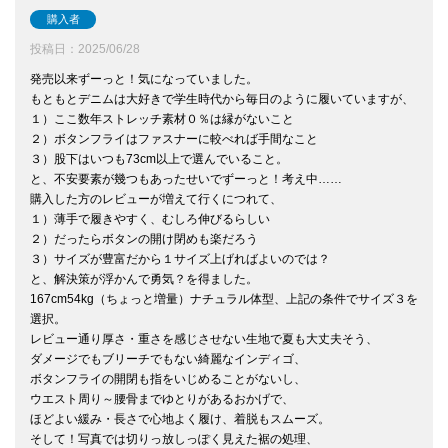
購入者
投稿日
2025/06/28
発売以来ずーっと！気になっていました。

もともとデニムは大好きで学生時代から毎日のように履いていますが、

１）ここ数年ストレッチ素材０％は縁がないこと

２）ボタンフライはファスナーに較べれば手間なこと

３）股下はいつも73cm以上で選んでいること。

と、不安要素が幾つもあったせいでずーっと！考え中……

購入した方のレビューが増えて行くにつれて、

１）薄手で履きやすく、むしろ伸びるらしい

２）だったらボタンの開け閉めも楽だろう

３）サイズが豊富だから１サイズ上げればよいのでは？

と、解決策が浮かんで勇気？を得ました。

167cm54kg（ちょっと増量）ナチュラル体型、上記の条件でサイズ３を
選択。

レビュー通り厚さ・重さを感じさせない生地で夏も大丈夫そう、

ダメージでもブリーチでもない綺麗なインディゴ、

ボタンフライの開閉も指をいじめることがないし、

ウエスト周り～腰骨までゆとりがあるおかげで、

ほどよい緩み・長さで心地よく履け、着脱もスムーズ。

そして！写真では切りっ放しっぽく見えた裾の処理、
