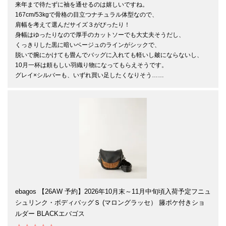
来年まで待たずに袖を通せるのは嬉しいですね。

167cm/53kgで骨格の目立つナチュラル体型なので、

肩幅を考えて選んだサイズ３がぴったり！

身幅はゆったりなので厚手のカットソーでも大丈夫そうだし、

くっきりした黒に暗いベージュのラインがシックで、

脱いで腕にかけても畳んでバッグに入れても軽いし皴にならないし、

10月一杯は頼もしい羽織り物になってもらえそうです。

グレイ×シルバーも、いずれ買い足したくなりそう……
ebagos 【26AW 予約】2026年10月末～11月中旬頃入荷予定フニュ
シュリンク・ボディバッグＳ (マロングラッセ） 籐ポケ付きショ
ルダー BLACKエバゴス