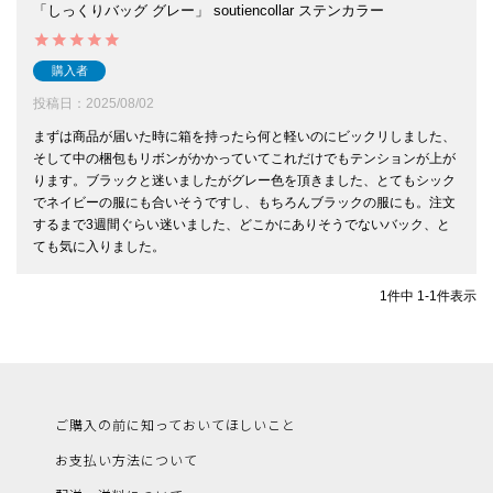
「しっくりバッグ グレー」 soutiencollar ステンカラー
購入者
投稿日
2025/08/02
まずは商品が届いた時に箱を持ったら何と軽いのにビックリしました、
そして中の梱包もリボンがかかっていてこれだけでもテンションが上が
ります。ブラックと迷いましたがグレー色を頂きました、とてもシック
でネイビーの服にも合いそうですし、もちろんブラックの服にも。注文
するまで3週間ぐらい迷いました、どこかにありそうでないバック、と
ても気に入りました。
1
件中
1
-
1
件表示
ご購入の前に知っておいてほしいこと
お支払い方法について