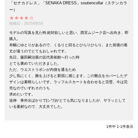
「セナカドレス」「SENAKA DRESS」soutiencollar（ステンカラ
ー）
投稿日
2025/08/16
モデルの写真を見た時.絶対欲しいと思い、西宮ムジーク店へ出向き、即
購入。

布幅にゆとりがあるので、くるりと回るとひらりひらり。また前後の着
丈が違うのでとてもおしゃれです。

先日、藤田嗣治展の近代美術館へ行った時

とても褒めていただきました。

ただ、ウエストリボンが内側を通るため

少し気にくく、腕を上げると窮屈に感じます。この難点をカバーしたデ
ザインは素晴らしいです。ラッフルスカートを合わせると完璧、今は完
売なのでいずれそのうち

求めたいです。

追伸　車外出ばかりで[シワ]がとても気になりましたが、サラッとして
いる素材なので、大丈夫でした。

1
件中
1
-
1
件表示