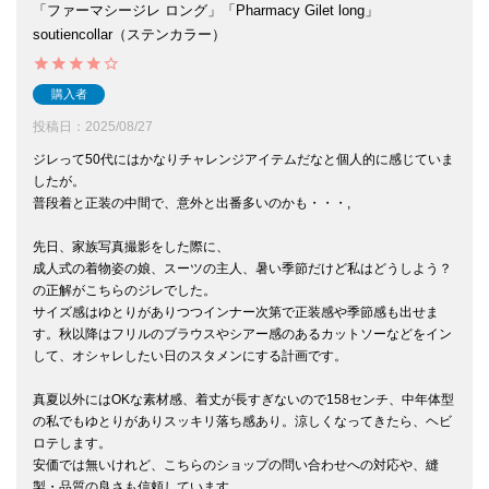
「ファーマシージレ ロング」「Pharmacy Gilet long」
soutiencollar（ステンカラー）
購入者
投稿日
2025/08/27
ジレって50代にはかなりチャレンジアイテムだなと個人的に感じていま
したが。

普段着と正装の中間で、意外と出番多いのかも・・・,

先日、家族写真撮影をした際に、

成人式の着物姿の娘、スーツの主人、暑い季節だけど私はどうしよう？
の正解がこちらのジレでした。

サイズ感はゆとりがありつつインナー次第で正装感や季節感も出せま
す。秋以降はフリルのブラウスやシアー感のあるカットソーなどをイン
して、オシャレしたい日のスタメンにする計画です。

真夏以外にはOKな素材感、着丈が長すぎないので158センチ、中年体型
の私でもゆとりがありスッキリ落ち感あり。涼しくなってきたら、ヘビ
ロテします。

安価では無いけれど、こちらのショップの問い合わせへの対応や、縫
製・品質の良さも信頼しています。
